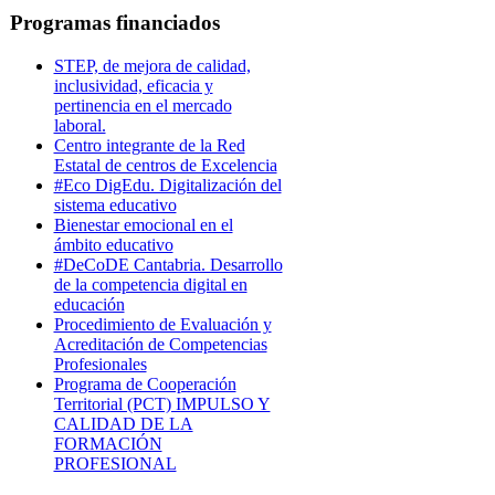
Programas financiados
STEP, de mejora de calidad,
inclusividad, eficacia y
pertinencia en el mercado
laboral.
Centro integrante de la Red
Estatal de centros de Excelencia
#Eco DigEdu. Digitalización del
sistema educativo
Bienestar emocional en el
ámbito educativo
#DeCoDE Cantabria. Desarrollo
de la competencia digital en
educación
Procedimiento de Evaluación y
Acreditación de Competencias
Profesionales
Programa de Cooperación
Territorial (PCT) IMPULSO Y
CALIDAD DE LA
FORMACIÓN
PROFESIONAL