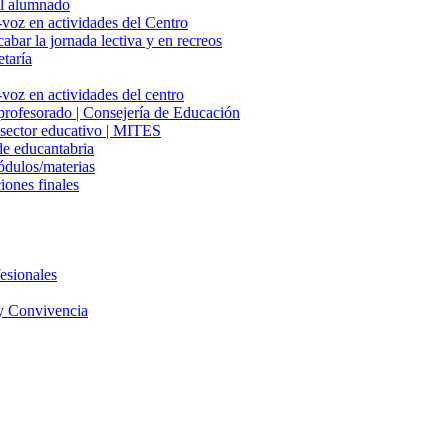
del alumnado
-voz en actividades del Centro
cabar la jornada lectiva y en recreos
etaría
voz en actividades del centro
 profesorado | Consejería de Educación
l sector educativo | MITES
e educantabria
ódulos/materias
iones finales
esionales
y Convivencia