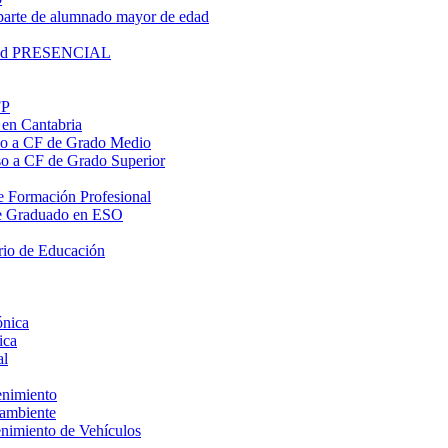
parte de alumnado mayor de edad
lidad PRESENCIAL
FP
 en Cantabria
eso a CF de Grado Medio
eso a CF de Grado Superior
 de Formación Profesional
o de Graduado en ESO
rio de Educación
ónica
ica
al
enimiento
oambiente
enimiento de Vehículos