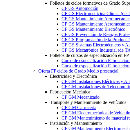
Folletos de ciclos formativos de Grado Supe
CF GS Automoción
CF GS Electromedicina Clínica (d
CF GS Mantenimiento Aeromecánico 
CF GS Mantenimiento Aeromecánico 
CF GS Mantenimiento Electrónico
CF GS Prevención de Riesgos Profesi
CF GS Programación de la Producció
CF GS Sistemas Electrotécnicos y A
CF GS Mecatrónica Industrial (de 
Folletos de cursos de especialización en FP
Curso de especialización Fabricació
Curso de especialización Fabricació
Oferta FP ciclos de Grado Medio presencial
Electricidad y Electrónica
CF GM Instalaciones Eléctricas y Au
CF GM Instalaciones de Telecomuni
Fabricación Mecánica
CF GM Mecanizado
Transporte y Mantenimiento de Vehículos
CF GM Carrocería
CF GM Electromecánica de Vehículo
CF GM Mantenimiento de material ro
Instalación y Mantenimiento
CF GM Mantenimiento Electromecán