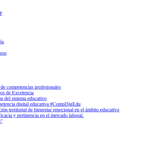
FP
ía
urso
 de competencias profesionales
ros de Excelencia
n del sistema educativo
petencia digital educativa #CompDigEdu
ón territorial de bienestar emocional en el ámbito educativo
icacia y pertinencia en el mercado laboral.
s"