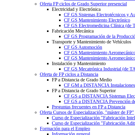
Oferta FP ciclos de Grado Superior presencial
Electricidad y Electrónica
CF GS Sistemas Electrotécnicos y A
CF GS Mantenimiento Electrónico
CF GS Electromedicina Clínica (d
Fabricación Mecánica
CF GS Programación de la Producció
Transporte y Mantenimiento de Vehículos
CF GS Automoción
CF GS Mantenimiento Aeromecánico 
CF GS Mantenimiento Aeromecánico 
Instalación y Mantenimiento
CF GS Mecatrónica Industrial (de 
Oferta de FP ciclos a Distancia
FP a Distancia de Grado Medio
CF GM a DISTANCIA Instalaciones E
FP a Distancia de Grado Superior
CF GS a DISTANCIA Sistemas Elect
CF GS a DISTANCIA Prevención de 
Preguntas frecuentes en FP a Distancia
Oferta Cursos de Especialización, "máster de FP"
Curso de Especialización "Fabricación Int
Curso de Especialización "Fabricación Ad
Formación para el Empleo
Información general