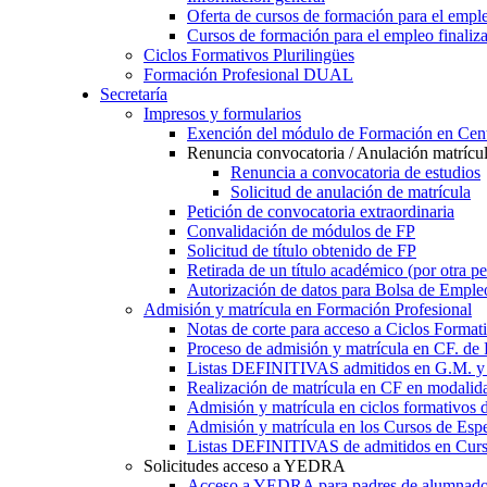
Oferta de cursos de formación para el empl
Cursos de formación para el empleo finaliz
Ciclos Formativos Plurilingües
Formación Profesional DUAL
Secretaría
Impresos y formularios
Exención del módulo de Formación en Cent
Renuncia convocatoria / Anulación matrícu
Renuncia a convocatoria de estudios
Solicitud de anulación de matrícula
Petición de convocatoria extraordinaria
Convalidación de módulos de FP
Solicitud de título obtenido de FP
Retirada de un título académico (por otra p
Autorización de datos para Bolsa de Emple
Admisión y matrícula en Formación Profesional
Notas de corte para acceso a Ciclos Format
Proceso de admisión y matrícula en CF. de
Listas DEFINITIVAS admitidos en G.M. y 
Realización de matrícula en CF en modalid
Admisión y matrícula en ciclos formativ
Admisión y matrícula en los Cursos de Espe
Listas DEFINITIVAS de admitidos en Curso
Solicitudes acceso a YEDRA
Acceso a YEDRA para padres de alumnad