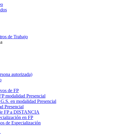
eo
ados
ros de Trabajo
la
ersona autorizada)
o
ivos de FP
 FP modalidad Presencial
G.S. en modalidad Presencial
ad Presencial
os de FP a DISTANCIA
cialización en FP
s de Especialización
o