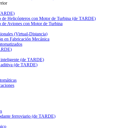
rior
e TARDE)
de Helicópteros con Motor de Turbina (de TARDE)
de Aviones con Motor de Turbina
onales (Virtual-Distancia)
n en Fabricación Mecánica
utomatizados
TARDE)
n inteligente (de TARDE)
n aditiva (de TARDE)
tomáticas
caciones
s
dante ferroviario (de TARDE)
ico