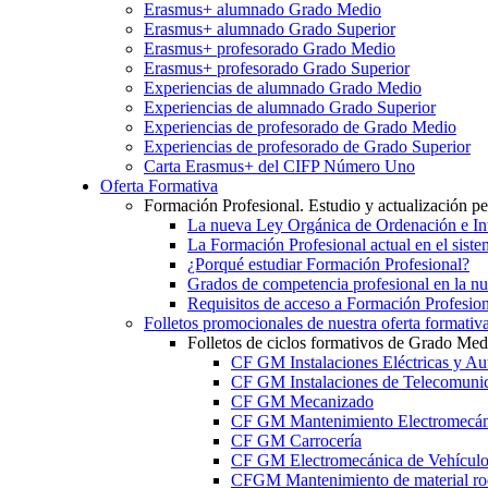
Erasmus+ alumnado Grado Medio
Erasmus+ alumnado Grado Superior
Erasmus+ profesorado Grado Medio
Erasmus+ profesorado Grado Superior
Experiencias de alumnado Grado Medio
Experiencias de alumnado Grado Superior
Experiencias de profesorado de Grado Medio
Experiencias de profesorado de Grado Superior
Carta Erasmus+ del CIFP Número Uno
Oferta Formativa
Formación Profesional. Estudio y actualización p
La nueva Ley Orgánica de Ordenación e Int
La Formación Profesional actual en el sist
¿Porqué estudiar Formación Profesional?
Grados de competencia profesional en la n
Requisitos de acceso a Formación Profesion
Folletos promocionales de nuestra oferta formativ
Folletos de ciclos formativos de Grado Med
CF GM Instalaciones Eléctricas y Au
CF GM Instalaciones de Telecomuni
CF GM Mecanizado
CF GM Mantenimiento Electromecán
CF GM Carrocería
CF GM Electromecánica de Vehículo
CFGM Mantenimiento de material ro