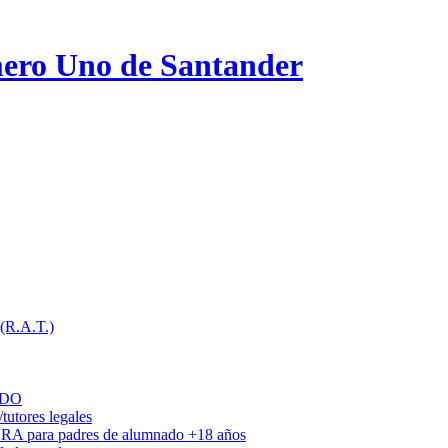
ero Uno de Santander
 (R.A.T.)
ADO
utores legales
DRA para padres de alumnado +18 años