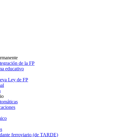
ermanente
egración de la FP
ema educativo
ueva Ley de FP
al
a
io
tomáticas
caciones
ico
s
dante ferroviario (de TARDE)