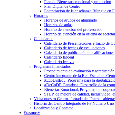
Plan de Bienestar emocional y protección
Plan Digital de Centro
Potenciación de la enseñanza Bilingüe en 
Horarios
Horarios de grupos de alumnado
Horarios de aulas
Horario de atención del profesorado
Horario de atención en la oficina de secretar
Calendarios
Calendario de Presentaciones e Inicio de C
Calendario de fechas de evaluaciones
Calendario de publicación de calificaciones
Calendario laboral
Calendario lectivo
Programas financiados
Procedimiento de evaluación y acreditación
Centro integrante de la Red Estatal de Cent
#EcoDigEdu. Programa para la digitalizació
#DeCoDE Cantabria. Desarrollo de la com
Bienestar Emocional. Programa de cooperaci
STEP, de mejora de calidad, inclusividad, ef
Visita nuestro Centro. Jornada de "Puertas abierta
Historia del Centro Integrado de FP Número Uno
Localización y Contacto
Erasmus+