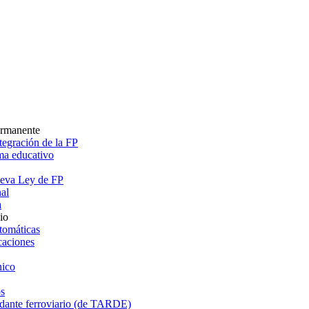
ermanente
egración de la FP
ema educativo
ueva Ley de FP
al
a
io
tomáticas
caciones
ico
s
dante ferroviario (de TARDE)