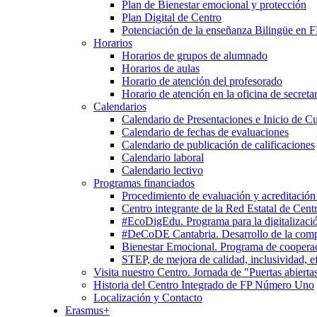
Plan de Bienestar emocional y protección
Plan Digital de Centro
Potenciación de la enseñanza Bilingüe en 
Horarios
Horarios de grupos de alumnado
Horarios de aulas
Horario de atención del profesorado
Horario de atención en la oficina de secretar
Calendarios
Calendario de Presentaciones e Inicio de C
Calendario de fechas de evaluaciones
Calendario de publicación de calificaciones
Calendario laboral
Calendario lectivo
Programas financiados
Procedimiento de evaluación y acreditación
Centro integrante de la Red Estatal de Cent
#EcoDigEdu. Programa para la digitalizació
#DeCoDE Cantabria. Desarrollo de la com
Bienestar Emocional. Programa de cooperaci
STEP, de mejora de calidad, inclusividad, ef
Visita nuestro Centro. Jornada de "Puertas abierta
Historia del Centro Integrado de FP Número Uno
Localización y Contacto
Erasmus+