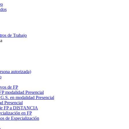
eo
ados
ros de Trabajo
la
ersona autorizada)
o
ivos de FP
 FP modalidad Presencial
G.S. en modalidad Presencial
ad Presencial
os de FP a DISTANCIA
cialización en FP
s de Especialización
o