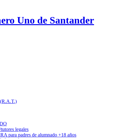
ero Uno de Santander
 (R.A.T.)
ADO
utores legales
DRA para padres de alumnado +18 años