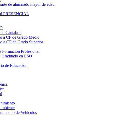
parte de alumnado mayor de edad
lidad PRESENCIAL
FP
 en Cantabria
eso a CF de Grado Medio
eso a CF de Grado Superior
 de Formación Profesional
o de Graduado en ESO
rio de Educación
ónica
ica
al
enimiento
oambiente
enimiento de Vehículos