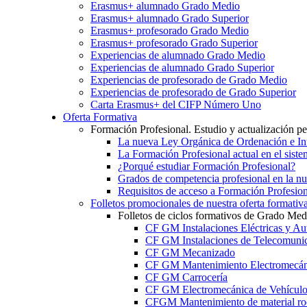
Erasmus+ alumnado Grado Medio
Erasmus+ alumnado Grado Superior
Erasmus+ profesorado Grado Medio
Erasmus+ profesorado Grado Superior
Experiencias de alumnado Grado Medio
Experiencias de alumnado Grado Superior
Experiencias de profesorado de Grado Medio
Experiencias de profesorado de Grado Superior
Carta Erasmus+ del CIFP Número Uno
Oferta Formativa
Formación Profesional. Estudio y actualización p
La nueva Ley Orgánica de Ordenación e Int
La Formación Profesional actual en el sist
¿Porqué estudiar Formación Profesional?
Grados de competencia profesional en la n
Requisitos de acceso a Formación Profesion
Folletos promocionales de nuestra oferta formativ
Folletos de ciclos formativos de Grado Med
CF GM Instalaciones Eléctricas y Au
CF GM Instalaciones de Telecomuni
CF GM Mecanizado
CF GM Mantenimiento Electromecán
CF GM Carrocería
CF GM Electromecánica de Vehículo
CFGM Mantenimiento de material ro