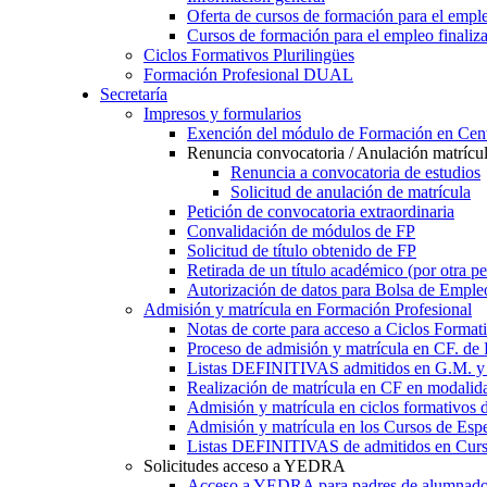
Oferta de cursos de formación para el empl
Cursos de formación para el empleo finaliz
Ciclos Formativos Plurilingües
Formación Profesional DUAL
Secretaría
Impresos y formularios
Exención del módulo de Formación en Cent
Renuncia convocatoria / Anulación matrícu
Renuncia a convocatoria de estudios
Solicitud de anulación de matrícula
Petición de convocatoria extraordinaria
Convalidación de módulos de FP
Solicitud de título obtenido de FP
Retirada de un título académico (por otra p
Autorización de datos para Bolsa de Emple
Admisión y matrícula en Formación Profesional
Notas de corte para acceso a Ciclos Format
Proceso de admisión y matrícula en CF. de
Listas DEFINITIVAS admitidos en G.M. y 
Realización de matrícula en CF en modalid
Admisión y matrícula en ciclos formativ
Admisión y matrícula en los Cursos de Espe
Listas DEFINITIVAS de admitidos en Curso
Solicitudes acceso a YEDRA
Acceso a YEDRA para padres de alumnad