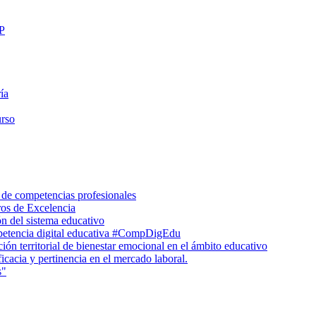
FP
ía
urso
 de competencias profesionales
ros de Excelencia
n del sistema educativo
petencia digital educativa #CompDigEdu
ón territorial de bienestar emocional en el ámbito educativo
icacia y pertinencia en el mercado laboral.
s"