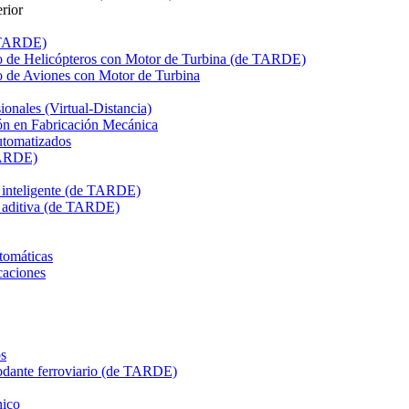
rior
e TARDE)
de Helicópteros con Motor de Turbina (de TARDE)
de Aviones con Motor de Turbina
onales (Virtual-Distancia)
n en Fabricación Mecánica
utomatizados
TARDE)
n inteligente (de TARDE)
n aditiva (de TARDE)
tomáticas
caciones
s
dante ferroviario (de TARDE)
ico