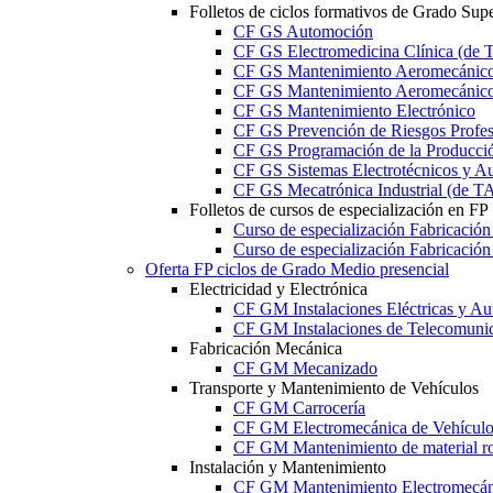
Folletos de ciclos formativos de Grado Supe
CF GS Automoción
CF GS Electromedicina Clínica (d
CF GS Mantenimiento Aeromecánico 
CF GS Mantenimiento Aeromecánico 
CF GS Mantenimiento Electrónico
CF GS Prevención de Riesgos Profesi
CF GS Programación de la Producció
CF GS Sistemas Electrotécnicos y A
CF GS Mecatrónica Industrial (de 
Folletos de cursos de especialización en FP
Curso de especialización Fabricació
Curso de especialización Fabricació
Oferta FP ciclos de Grado Medio presencial
Electricidad y Electrónica
CF GM Instalaciones Eléctricas y Au
CF GM Instalaciones de Telecomuni
Fabricación Mecánica
CF GM Mecanizado
Transporte y Mantenimiento de Vehículos
CF GM Carrocería
CF GM Electromecánica de Vehículo
CF GM Mantenimiento de material ro
Instalación y Mantenimiento
CF GM Mantenimiento Electromecán