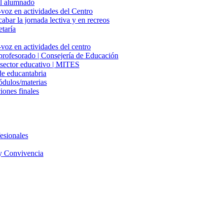
del alumnado
-voz en actividades del Centro
cabar la jornada lectiva y en recreos
etaría
voz en actividades del centro
 profesorado | Consejería de Educación
l sector educativo | MITES
e educantabria
ódulos/materias
iones finales
esionales
y Convivencia