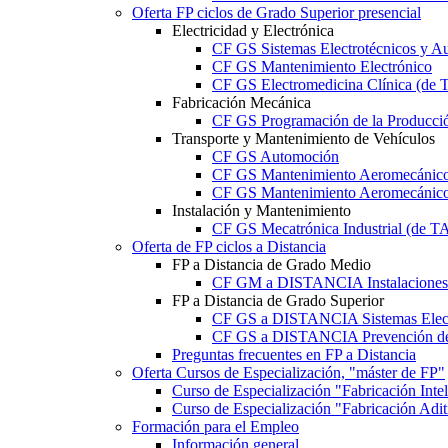
Oferta FP ciclos de Grado Superior presencial
Electricidad y Electrónica
CF GS Sistemas Electrotécnicos y A
CF GS Mantenimiento Electrónico
CF GS Electromedicina Clínica (d
Fabricación Mecánica
CF GS Programación de la Producció
Transporte y Mantenimiento de Vehículos
CF GS Automoción
CF GS Mantenimiento Aeromecánico 
CF GS Mantenimiento Aeromecánico 
Instalación y Mantenimiento
CF GS Mecatrónica Industrial (de 
Oferta de FP ciclos a Distancia
FP a Distancia de Grado Medio
CF GM a DISTANCIA Instalaciones E
FP a Distancia de Grado Superior
CF GS a DISTANCIA Sistemas Elect
CF GS a DISTANCIA Prevención de 
Preguntas frecuentes en FP a Distancia
Oferta Cursos de Especialización, "máster de FP"
Curso de Especialización "Fabricación Int
Curso de Especialización "Fabricación Ad
Formación para el Empleo
Información general