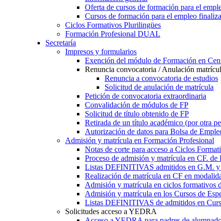
Oferta de cursos de formación para el empl
Cursos de formación para el empleo finaliz
Ciclos Formativos Plurilingües
Formación Profesional DUAL
Secretaría
Impresos y formularios
Exención del módulo de Formación en Cent
Renuncia convocatoria / Anulación matrícu
Renuncia a convocatoria de estudios
Solicitud de anulación de matrícula
Petición de convocatoria extraordinaria
Convalidación de módulos de FP
Solicitud de título obtenido de FP
Retirada de un título académico (por otra p
Autorización de datos para Bolsa de Emple
Admisión y matrícula en Formación Profesional
Notas de corte para acceso a Ciclos Format
Proceso de admisión y matrícula en CF. de
Listas DEFINITIVAS admitidos en G.M. y 
Realización de matrícula en CF en modalid
Admisión y matrícula en ciclos formativ
Admisión y matrícula en los Cursos de Espe
Listas DEFINITIVAS de admitidos en Curso
Solicitudes acceso a YEDRA
Acceso a YEDRA para padres de alumnad