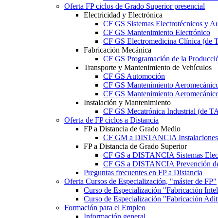
Oferta FP ciclos de Grado Superior presencial
Electricidad y Electrónica
CF GS Sistemas Electrotécnicos y A
CF GS Mantenimiento Electrónico
CF GS Electromedicina Clínica (d
Fabricación Mecánica
CF GS Programación de la Producció
Transporte y Mantenimiento de Vehículos
CF GS Automoción
CF GS Mantenimiento Aeromecánico 
CF GS Mantenimiento Aeromecánico 
Instalación y Mantenimiento
CF GS Mecatrónica Industrial (de 
Oferta de FP ciclos a Distancia
FP a Distancia de Grado Medio
CF GM a DISTANCIA Instalaciones E
FP a Distancia de Grado Superior
CF GS a DISTANCIA Sistemas Elect
CF GS a DISTANCIA Prevención de 
Preguntas frecuentes en FP a Distancia
Oferta Cursos de Especialización, "máster de FP"
Curso de Especialización "Fabricación Int
Curso de Especialización "Fabricación Ad
Formación para el Empleo
Información general