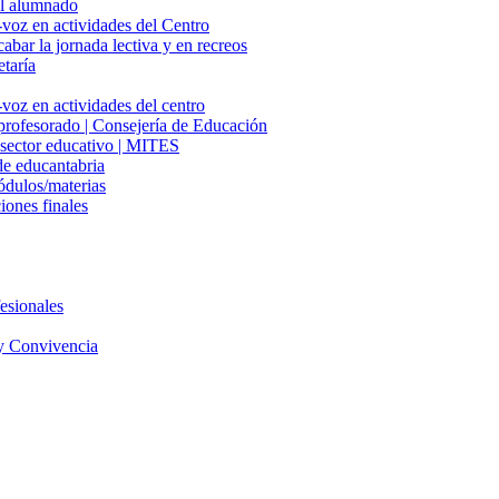
del alumnado
-voz en actividades del Centro
cabar la jornada lectiva y en recreos
etaría
voz en actividades del centro
 profesorado | Consejería de Educación
l sector educativo | MITES
e educantabria
ódulos/materias
iones finales
esionales
y Convivencia