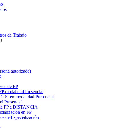
eo
ados
ros de Trabajo
la
ersona autorizada)
o
ivos de FP
 FP modalidad Presencial
G.S. en modalidad Presencial
ad Presencial
os de FP a DISTANCIA
cialización en FP
s de Especialización
o