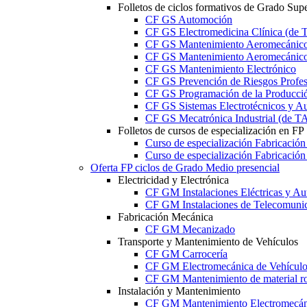
Folletos de ciclos formativos de Grado Supe
CF GS Automoción
CF GS Electromedicina Clínica (d
CF GS Mantenimiento Aeromecánico 
CF GS Mantenimiento Aeromecánico 
CF GS Mantenimiento Electrónico
CF GS Prevención de Riesgos Profesi
CF GS Programación de la Producció
CF GS Sistemas Electrotécnicos y A
CF GS Mecatrónica Industrial (de 
Folletos de cursos de especialización en FP
Curso de especialización Fabricació
Curso de especialización Fabricació
Oferta FP ciclos de Grado Medio presencial
Electricidad y Electrónica
CF GM Instalaciones Eléctricas y Au
CF GM Instalaciones de Telecomuni
Fabricación Mecánica
CF GM Mecanizado
Transporte y Mantenimiento de Vehículos
CF GM Carrocería
CF GM Electromecánica de Vehículo
CF GM Mantenimiento de material ro
Instalación y Mantenimiento
CF GM Mantenimiento Electromecán