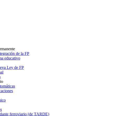
ermanente
egración de la FP
ema educativo
ueva Ley de FP
al
a
io
tomáticas
caciones
ico
s
dante ferroviario (de TARDE)