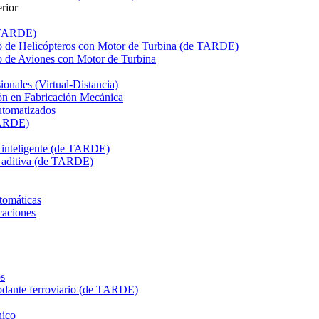
rior
e TARDE)
de Helicópteros con Motor de Turbina (de TARDE)
de Aviones con Motor de Turbina
onales (Virtual-Distancia)
n en Fabricación Mecánica
utomatizados
TARDE)
n inteligente (de TARDE)
n aditiva (de TARDE)
tomáticas
caciones
s
dante ferroviario (de TARDE)
ico