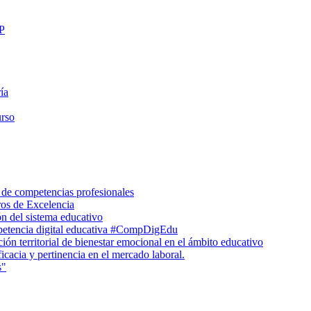
FP
ía
urso
 de competencias profesionales
ros de Excelencia
n del sistema educativo
petencia digital educativa #CompDigEdu
ón territorial de bienestar emocional en el ámbito educativo
icacia y pertinencia en el mercado laboral.
s"