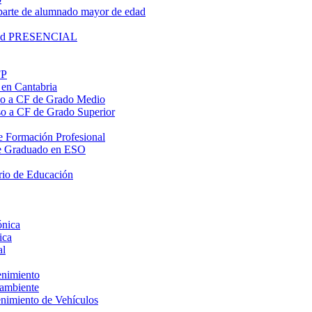
parte de alumnado mayor de edad
lidad PRESENCIAL
FP
 en Cantabria
eso a CF de Grado Medio
eso a CF de Grado Superior
 de Formación Profesional
o de Graduado en ESO
rio de Educación
ónica
ica
al
enimiento
oambiente
enimiento de Vehículos