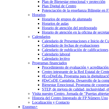
Plan de Bienestar emocional y protección
Plan Digital de Centro
Potenciación de la enseñanza Bilingüe en 
Horarios
Horarios de grupos de alumnado
Horarios de aulas
Horario de atención del profesorado
Horario de atención en la oficina de secretar
Calendarios
Calendario de Presentaciones e Inicio de C
Calendario de fechas de evaluaciones
Calendario de publicación de calificaciones
Calendario laboral
Calendario lectivo
Programas financiados
Procedimiento de evaluación y acreditación
Centro integrante de la Red Estatal de Cent
#EcoDigEdu. Programa para la digitalizació
#DeCoDE Cantabria. Desarrollo de la com
Bienestar Emocional. Programa de cooperaci
STEP, de mejora de calidad, inclusividad, ef
Visita nuestro Centro. Jornada de "Puertas abierta
Historia del Centro Integrado de FP Número Uno
Localización y Contacto
Erasmus+