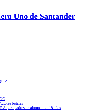
ero Uno de Santander
 (R.A.T.)
ADO
utores legales
DRA para padres de alumnado +18 años