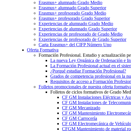
Erasmus+ alumnado Grado Medio
Erasmus+ alumnado Grado Superior
Erasmus+ profesorado Grado Medio
Erasmus+ profesorado Grado Superior
Experiencias de alumnado Grado Medio
Experiencias de alumnado Grado Superior
Experiencias de profesorado de Grado Medio
Experiencias de profesorado de Grado Superior
Carta Erasmus+ del CIFP Número Uno
Oferta Formativa
Formación Profesional. Estudio y actualización p
La nueva Ley Orgánica de Ordenación e Int
La Formación Profesional actual en el sist
¿Porqué estudiar Formación Profesional?
Grados de competencia profesional en la n
Requisitos de acceso a Formación Profesion
Folletos promocionales de nuestra oferta formativ
Folletos de ciclos formativos de Grado Med
CF GM Instalaciones Eléctricas y Au
CF GM Instalaciones de Telecomuni
CF GM Mecanizado
CF GM Mantenimiento Electromecán
CF GM Carrocería
CF GM Electromecánica de Vehículo
CFGM Mantenimiento de material ro