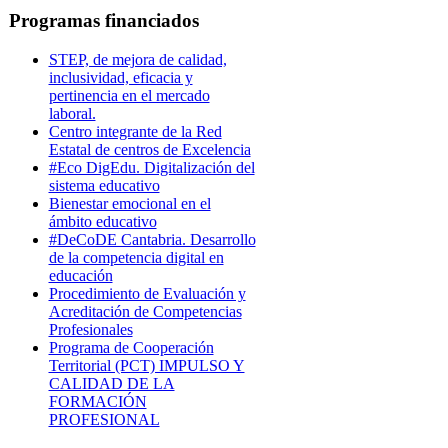
Programas financiados
STEP, de mejora de calidad,
inclusividad, eficacia y
pertinencia en el mercado
laboral.
Centro integrante de la Red
Estatal de centros de Excelencia
#Eco DigEdu. Digitalización del
sistema educativo
Bienestar emocional en el
ámbito educativo
#DeCoDE Cantabria. Desarrollo
de la competencia digital en
educación
Procedimiento de Evaluación y
Acreditación de Competencias
Profesionales
Programa de Cooperación
Territorial (PCT) IMPULSO Y
CALIDAD DE LA
FORMACIÓN
PROFESIONAL