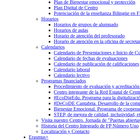
Plan de Bienestar emocional y protección
Plan Digital de Centro
Potenciación de la enseñanza Bilingüe en 
Horarios
Horarios de grupos de alumnado
Horarios de aulas
Horario de atención del profesorado
Horario de atención en la oficina de secretar
Calendarios
Calendario de Presentaciones e Inicio de C
Calendario de fechas de evaluaciones
Calendario de publicación de calificaciones
Calendario laboral
Calendario lectivo
Programas financiados
Procedimiento de evaluación y acreditación
Centro integrante de la Red Estatal de Cent
#EcoDigEdu. Programa para la digitalizació
#DeCoDE Cantabria. Desarrollo de la com
Bienestar Emocional. Programa de cooperaci
STEP, de mejora de calidad, inclusividad, ef
Visita nuestro Centro. Jornada de "Puertas abierta
Historia del Centro Integrado de FP Número Uno
Localización y Contacto
Erasmus+