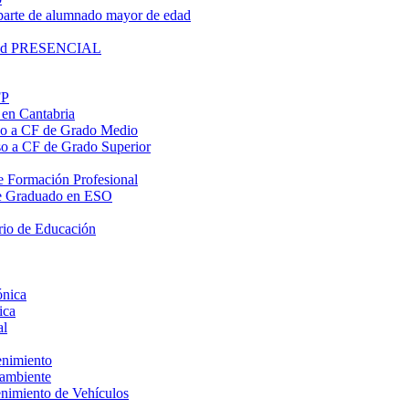
parte de alumnado mayor de edad
lidad PRESENCIAL
FP
 en Cantabria
eso a CF de Grado Medio
eso a CF de Grado Superior
 de Formación Profesional
o de Graduado en ESO
rio de Educación
ónica
ica
al
enimiento
oambiente
enimiento de Vehículos