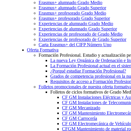
Erasmus+ alumnado Grado Medio
Erasmus+ alumnado Grado Superior
Erasmus+ profesorado Grado Medio
Erasmus+ profesorado Grado Superior
Experiencias de alumnado Grado Medio
Experiencias de alumnado Grado Superior
Experiencias de profesorado de Grado Medio
Experiencias de profesorado de Grado Superior
Carta Erasmus+ del CIFP Número Uno
Oferta Formativa
Formación Profesional. Estudio y actualización p
La nueva Ley Orgánica de Ordenación e Int
La Formación Profesional actual en el sist
¿Porqué estudiar Formación Profesional?
Grados de competencia profesional en la n
Requisitos de acceso a Formación Profesion
Folletos promocionales de nuestra oferta formativ
Folletos de ciclos formativos de Grado Med
CF GM Instalaciones Eléctricas y Au
CF GM Instalaciones de Telecomuni
CF GM Mecanizado
CF GM Mantenimiento Electromecán
CF GM Carrocería
CF GM Electromecánica de Vehículo
CFGM Mantenimiento de material ro