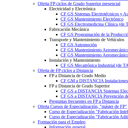
Oferta FP ciclos de Grado Superior presencial
Electricidad y Electrónica
CF GS Sistemas Electrotécnicos y A
CF GS Mantenimiento Electrónico
CF GS Electromedicina Clínica (d
Fabricación Mecánica
CF GS Programación de la Producció
Transporte y Mantenimiento de Vehículos
CF GS Automoción
CF GS Mantenimiento Aeromecánico 
CF GS Mantenimiento Aeromecánico 
Instalación y Mantenimiento
CF GS Mecatrónica Industrial (de 
Oferta de FP ciclos a Distancia
FP a Distancia de Grado Medio
CF GM a DISTANCIA Instalaciones E
FP a Distancia de Grado Superior
CF GS a DISTANCIA Sistemas Elect
CF GS a DISTANCIA Prevención de 
Preguntas frecuentes en FP a Distancia
Oferta Cursos de Especialización, "máster de FP"
Curso de Especialización "Fabricación Int
Curso de Especialización "Fabricación Ad
Formación para el Empleo
Información general