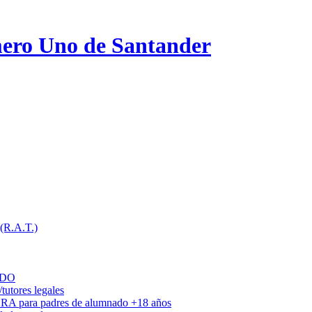
ero Uno de Santander
 (R.A.T.)
ADO
utores legales
DRA para padres de alumnado +18 años