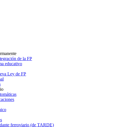
ermanente
egración de la FP
ema educativo
ueva Ley de FP
al
a
io
tomáticas
caciones
ico
s
dante ferroviario (de TARDE)