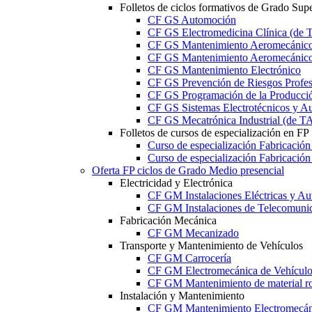
Folletos de ciclos formativos de Grado Supe
CF GS Automoción
CF GS Electromedicina Clínica (d
CF GS Mantenimiento Aeromecánico 
CF GS Mantenimiento Aeromecánico 
CF GS Mantenimiento Electrónico
CF GS Prevención de Riesgos Profesi
CF GS Programación de la Producció
CF GS Sistemas Electrotécnicos y A
CF GS Mecatrónica Industrial (de 
Folletos de cursos de especialización en FP
Curso de especialización Fabricació
Curso de especialización Fabricació
Oferta FP ciclos de Grado Medio presencial
Electricidad y Electrónica
CF GM Instalaciones Eléctricas y Au
CF GM Instalaciones de Telecomuni
Fabricación Mecánica
CF GM Mecanizado
Transporte y Mantenimiento de Vehículos
CF GM Carrocería
CF GM Electromecánica de Vehículo
CF GM Mantenimiento de material ro
Instalación y Mantenimiento
CF GM Mantenimiento Electromecán