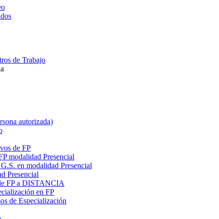
eo
ados
ros de Trabajo
la
ersona autorizada)
o
ivos de FP
 FP modalidad Presencial
G.S. en modalidad Presencial
ad Presencial
os de FP a DISTANCIA
cialización en FP
s de Especialización
o