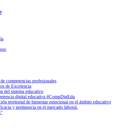
FP
ía
urso
 de competencias profesionales
ros de Excelencia
n del sistema educativo
petencia digital educativa #CompDigEdu
ón territorial de bienestar emocional en el ámbito educativo
icacia y pertinencia en el mercado laboral.
s"