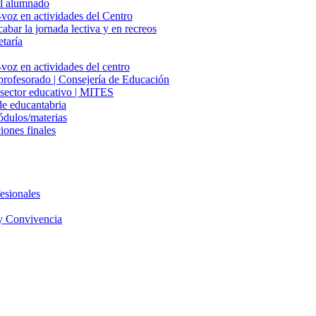
del alumnado
-voz en actividades del Centro
cabar la jornada lectiva y en recreos
etaría
voz en actividades del centro
 profesorado | Consejería de Educación
l sector educativo | MITES
e educantabria
ódulos/materias
iones finales
esionales
y Convivencia