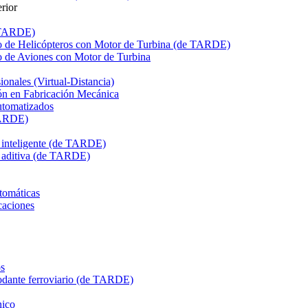
rior
e TARDE)
de Helicópteros con Motor de Turbina (de TARDE)
de Aviones con Motor de Turbina
onales (Virtual-Distancia)
n en Fabricación Mecánica
utomatizados
TARDE)
n inteligente (de TARDE)
n aditiva (de TARDE)
tomáticas
caciones
s
dante ferroviario (de TARDE)
ico