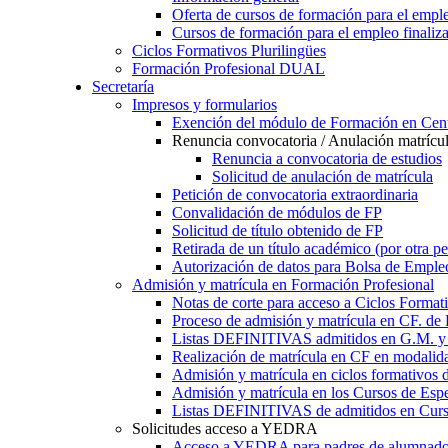
Oferta de cursos de formación para el empl
Cursos de formación para el empleo finaliz
Ciclos Formativos Plurilingües
Formación Profesional DUAL
Secretaría
Impresos y formularios
Exención del módulo de Formación en Cent
Renuncia convocatoria / Anulación matrícu
Renuncia a convocatoria de estudios
Solicitud de anulación de matrícula
Petición de convocatoria extraordinaria
Convalidación de módulos de FP
Solicitud de título obtenido de FP
Retirada de un título académico (por otra p
Autorización de datos para Bolsa de Emple
Admisión y matrícula en Formación Profesional
Notas de corte para acceso a Ciclos Format
Proceso de admisión y matrícula en CF. de
Listas DEFINITIVAS admitidos en G.M. y 
Realización de matrícula en CF en modalid
Admisión y matrícula en ciclos formativ
Admisión y matrícula en los Cursos de Espe
Listas DEFINITIVAS de admitidos en Curso
Solicitudes acceso a YEDRA
Acceso a YEDRA para padres de alumnad