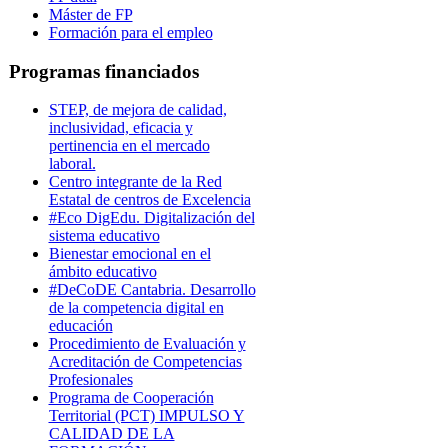
Máster de FP
Formación para el empleo
Programas financiados
STEP, de mejora de calidad,
inclusividad, eficacia y
pertinencia en el mercado
laboral.
Centro integrante de la Red
Estatal de centros de Excelencia
#Eco DigEdu. Digitalización del
sistema educativo
Bienestar emocional en el
ámbito educativo
#DeCoDE Cantabria. Desarrollo
de la competencia digital en
educación
Procedimiento de Evaluación y
Acreditación de Competencias
Profesionales
Programa de Cooperación
Territorial (PCT) IMPULSO Y
CALIDAD DE LA