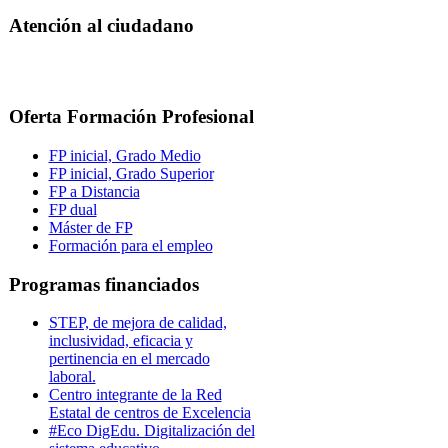
Atención al ciudadano
Oferta Formación Profesional
FP inicial, Grado Medio
FP inicial, Grado Superior
FP a Distancia
FP dual
Máster de FP
Formación para el empleo
Programas financiados
STEP, de mejora de calidad,
inclusividad, eficacia y
pertinencia en el mercado
laboral.
Centro integrante de la Red
Estatal de centros de Excelencia
#Eco DigEdu. Digitalización del