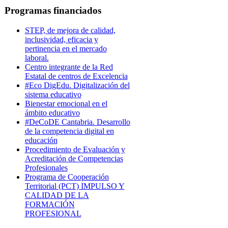
Programas financiados
STEP, de mejora de calidad,
inclusividad, eficacia y
pertinencia en el mercado
laboral.
Centro integrante de la Red
Estatal de centros de Excelencia
#Eco DigEdu. Digitalización del
sistema educativo
Bienestar emocional en el
ámbito educativo
#DeCoDE Cantabria. Desarrollo
de la competencia digital en
educación
Procedimiento de Evaluación y
Acreditación de Competencias
Profesionales
Programa de Cooperación
Territorial (PCT) IMPULSO Y
CALIDAD DE LA
FORMACIÓN
PROFESIONAL