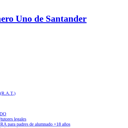
ero Uno de Santander
 (R.A.T.)
ADO
utores legales
DRA para padres de alumnado +18 años