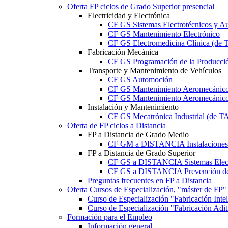
Oferta FP ciclos de Grado Superior presencial
Electricidad y Electrónica
CF GS Sistemas Electrotécnicos y A
CF GS Mantenimiento Electrónico
CF GS Electromedicina Clínica (d
Fabricación Mecánica
CF GS Programación de la Producció
Transporte y Mantenimiento de Vehículos
CF GS Automoción
CF GS Mantenimiento Aeromecánico 
CF GS Mantenimiento Aeromecánico 
Instalación y Mantenimiento
CF GS Mecatrónica Industrial (de 
Oferta de FP ciclos a Distancia
FP a Distancia de Grado Medio
CF GM a DISTANCIA Instalaciones E
FP a Distancia de Grado Superior
CF GS a DISTANCIA Sistemas Elect
CF GS a DISTANCIA Prevención de 
Preguntas frecuentes en FP a Distancia
Oferta Cursos de Especialización, "máster de FP"
Curso de Especialización "Fabricación Int
Curso de Especialización "Fabricación Ad
Formación para el Empleo
Información general