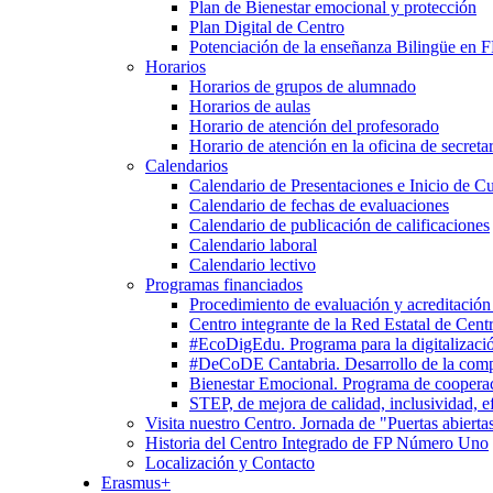
Plan de Bienestar emocional y protección
Plan Digital de Centro
Potenciación de la enseñanza Bilingüe en 
Horarios
Horarios de grupos de alumnado
Horarios de aulas
Horario de atención del profesorado
Horario de atención en la oficina de secretar
Calendarios
Calendario de Presentaciones e Inicio de C
Calendario de fechas de evaluaciones
Calendario de publicación de calificaciones
Calendario laboral
Calendario lectivo
Programas financiados
Procedimiento de evaluación y acreditación
Centro integrante de la Red Estatal de Cent
#EcoDigEdu. Programa para la digitalizació
#DeCoDE Cantabria. Desarrollo de la com
Bienestar Emocional. Programa de cooperaci
STEP, de mejora de calidad, inclusividad, ef
Visita nuestro Centro. Jornada de "Puertas abierta
Historia del Centro Integrado de FP Número Uno
Localización y Contacto
Erasmus+