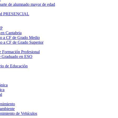
parte de alumnado mayor de edad
lidad PRESENCIAL
FP
 en Cantabria
eso a CF de Grado Medio
eso a CF de Grado Superior
 de Formación Profesional
o de Graduado en ESO
rio de Educación
ónica
ica
al
enimiento
oambiente
enimiento de Vehículos