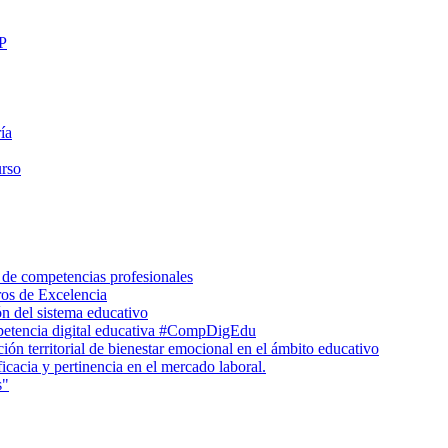
FP
ía
urso
 de competencias profesionales
ros de Excelencia
n del sistema educativo
petencia digital educativa #CompDigEdu
ón territorial de bienestar emocional en el ámbito educativo
icacia y pertinencia en el mercado laboral.
s"