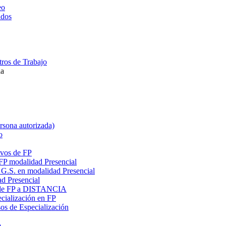
eo
ados
ros de Trabajo
la
ersona autorizada)
o
ivos de FP
 FP modalidad Presencial
G.S. en modalidad Presencial
ad Presencial
os de FP a DISTANCIA
cialización en FP
s de Especialización
o