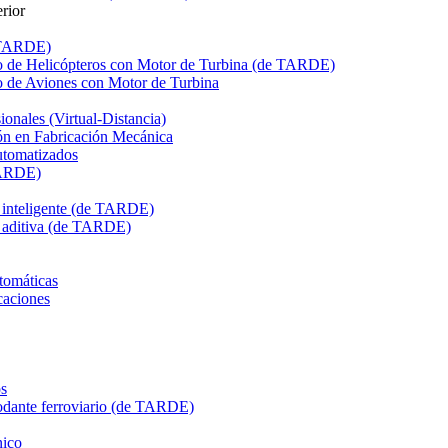
rior
e TARDE)
de Helicópteros con Motor de Turbina (de TARDE)
de Aviones con Motor de Turbina
onales (Virtual-Distancia)
n en Fabricación Mecánica
utomatizados
TARDE)
n inteligente (de TARDE)
n aditiva (de TARDE)
tomáticas
caciones
s
dante ferroviario (de TARDE)
ico