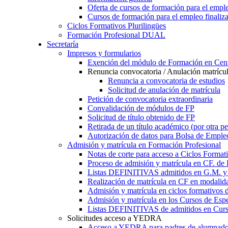
Oferta de cursos de formación para el empl
Cursos de formación para el empleo finaliz
Ciclos Formativos Plurilingües
Formación Profesional DUAL
Secretaría
Impresos y formularios
Exención del módulo de Formación en Cent
Renuncia convocatoria / Anulación matrícu
Renuncia a convocatoria de estudios
Solicitud de anulación de matrícula
Petición de convocatoria extraordinaria
Convalidación de módulos de FP
Solicitud de título obtenido de FP
Retirada de un título académico (por otra p
Autorización de datos para Bolsa de Emple
Admisión y matrícula en Formación Profesional
Notas de corte para acceso a Ciclos Format
Proceso de admisión y matrícula en CF. de
Listas DEFINITIVAS admitidos en G.M. y 
Realización de matrícula en CF en modalid
Admisión y matrícula en ciclos formativ
Admisión y matrícula en los Cursos de Espe
Listas DEFINITIVAS de admitidos en Curso
Solicitudes acceso a YEDRA
Acceso a YEDRA para padres de alumnad