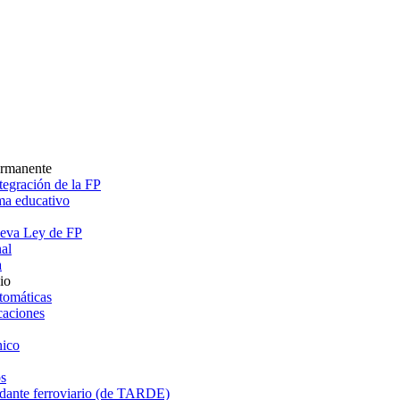
ermanente
egración de la FP
ema educativo
ueva Ley de FP
al
a
io
tomáticas
caciones
ico
s
dante ferroviario (de TARDE)