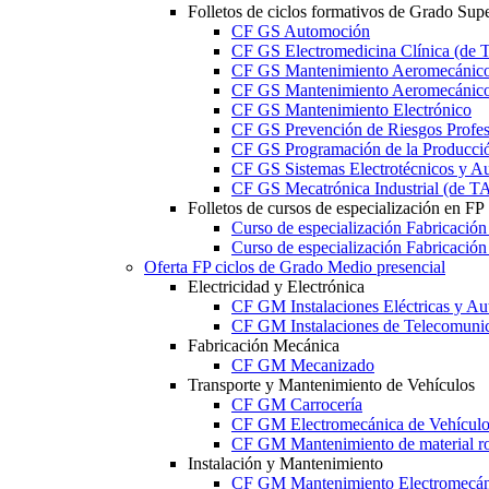
Folletos de ciclos formativos de Grado Supe
CF GS Automoción
CF GS Electromedicina Clínica (d
CF GS Mantenimiento Aeromecánico 
CF GS Mantenimiento Aeromecánico 
CF GS Mantenimiento Electrónico
CF GS Prevención de Riesgos Profesi
CF GS Programación de la Producció
CF GS Sistemas Electrotécnicos y A
CF GS Mecatrónica Industrial (de 
Folletos de cursos de especialización en FP
Curso de especialización Fabricació
Curso de especialización Fabricació
Oferta FP ciclos de Grado Medio presencial
Electricidad y Electrónica
CF GM Instalaciones Eléctricas y Au
CF GM Instalaciones de Telecomuni
Fabricación Mecánica
CF GM Mecanizado
Transporte y Mantenimiento de Vehículos
CF GM Carrocería
CF GM Electromecánica de Vehículo
CF GM Mantenimiento de material ro
Instalación y Mantenimiento
CF GM Mantenimiento Electromecán