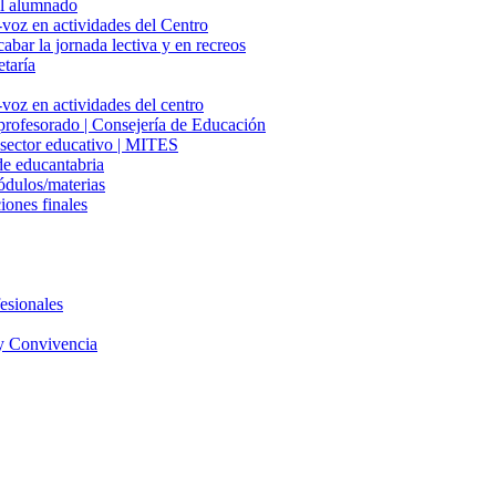
del alumnado
-voz en actividades del Centro
cabar la jornada lectiva y en recreos
etaría
voz en actividades del centro
 profesorado | Consejería de Educación
l sector educativo | MITES
e educantabria
ódulos/materias
iones finales
esionales
y Convivencia