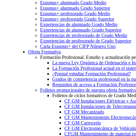
Erasmus+ alumnado Grado Medio
Erasmus+ alumnado Grado Superior
Erasmus+ profesorado Grado Medio
Erasmus+ profesorado Grado Superior
Experiencias de alumnado Grado Medio
Experiencias de alumnado Grado Superior
Experiencias de profesorado de Grado Medio
Experiencias de profesorado de Grado Superior
Carta Erasmus+ del CIFP Número Uno
Oferta Formativa
Formación Profesional. Estudio y actualización p
La nueva Ley Orgánica de Ordenación e Int
La Formación Profesional actual en el sist
¿Porqué estudiar Formación Profesional?
Grados de competencia profesional en la n
Requisitos de acceso a Formación Profesion
Folletos promocionales de nuestra oferta formativ
Folletos de ciclos formativos de Grado Med
CF GM Instalaciones Eléctricas y Au
CF GM Instalaciones de Telecomuni
CF GM Mecanizado
CF GM Mantenimiento Electromecán
CF GM Carrocería
CF GM Electromecánica de Vehículo
CFGM Mantenimiento de material ro