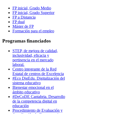
FP inicial, Grado Medio
FP inicial, Grado Superior
FP a Distancia
FP dual
Máster de FP
Formación para el empleo
Programas financiados
STEP, de mejora de calidad,
inclusividad, eficacia y
pertinencia en el mercado
laboral.
Centro integrante de la Red
Estatal de centros de Excelencia
#Eco DigEdu. Digitalización del
sistema educativo
Bienestar emocional en el
ámbito educativo
#DeCoDE Cantabria. Desarrollo
de la competencia digital en
educación
Procedimiento de Evaluación y