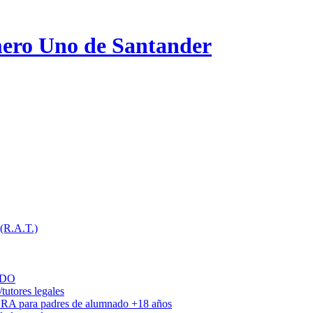
ero Uno de Santander
 (R.A.T.)
ADO
utores legales
DRA para padres de alumnado +18 años