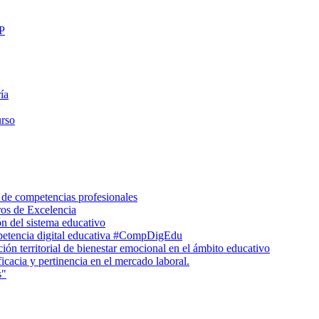
FP
ía
urso
 de competencias profesionales
ros de Excelencia
n del sistema educativo
petencia digital educativa #CompDigEdu
ón territorial de bienestar emocional en el ámbito educativo
icacia y pertinencia en el mercado laboral.
s"