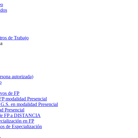
eo
ados
ros de Trabajo
la
ersona autorizada)
o
ivos de FP
 FP modalidad Presencial
G.S. en modalidad Presencial
ad Presencial
os de FP a DISTANCIA
cialización en FP
s de Especialización
o