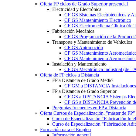
Oferta FP ciclos de Grado Superior presencial
Electricidad y Electrónica
CF GS Sistemas Electrotécnicos y A
CF GS Mantenimiento Electrónico
CF GS Electromedicina Clínica (d
Fabricación Mecánica
CF GS Programación de la Producció
Transporte y Mantenimiento de Vehículos
CF GS Automoción
CF GS Mantenimiento Aeromecánico 
CF GS Mantenimiento Aeromecánico 
Instalación y Mantenimiento
CF GS Mecatrónica Industrial (de 
Oferta de FP ciclos a Distancia
FP a Distancia de Grado Medio
CF GM a DISTANCIA Instalaciones E
FP a Distancia de Grado Superior
CF GS a DISTANCIA Sistemas Elect
CF GS a DISTANCIA Prevención de 
Preguntas frecuentes en FP a Distancia
Oferta Cursos de Especialización, "máster de FP"
Curso de Especialización "Fabricación Int
Curso de Especialización "Fabricación Ad
Formación para el Empleo
Información general