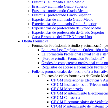
Erasmus+ alumnado Grado Medio
Erasmus+ alumnado Grado Superior
Erasmus+ profesorado Grado Medio
Erasmus+ profesorado Grado Superior
Experiencias de alumnado Grado Medio
Experiencias de alumnado Grado Superior
Experiencias de profesorado de Grado Medio
Experiencias de profesorado de Grado Superior
Carta Erasmus+ del CIFP Número Uno
Oferta Formativa
Formación Profesional. Estudio y actualización p
La nueva Ley Orgánica de Ordenación e Int
La Formación Profesional actual en el sist
¿Porqué estudiar Formación Profesional?
Grados de competencia profesional en la n
Requisitos de acceso a Formación Profesion
Folletos promocionales de nuestra oferta formativ
Folletos de ciclos formativos de Grado Med
CF GM Instalaciones Eléctricas y Au
CF GM Instalaciones de Telecomuni
CF GM Mecanizado
CF GM Mantenimiento Electromecán
CF GM Carrocería
CF GM Electromecánica de Vehículo
CFGM Mantenimiento de material ro