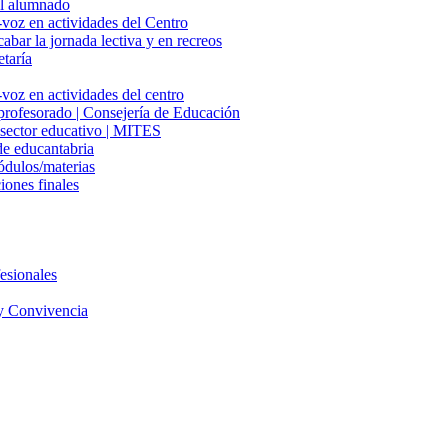
del alumnado
-voz en actividades del Centro
cabar la jornada lectiva y en recreos
etaría
voz en actividades del centro
 profesorado | Consejería de Educación
l sector educativo | MITES
e educantabria
ódulos/materias
iones finales
esionales
y Convivencia