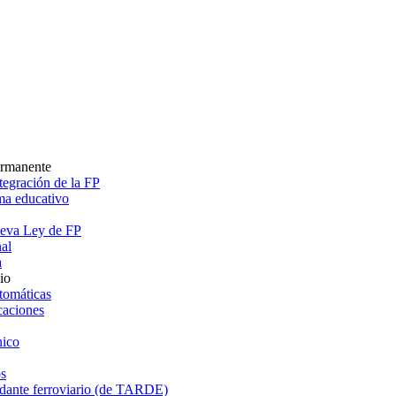
ermanente
egración de la FP
ema educativo
ueva Ley de FP
al
a
io
tomáticas
caciones
ico
s
dante ferroviario (de TARDE)