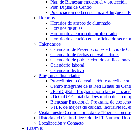
Plan de Bienestar emocional y protección
Plan Digital de Centro
Potenciación de la enseñanza Bilingüe en 
Horarios
Horarios de grupos de alumnado
Horarios de aulas
Horario de atención del profesorado
Horario de atención en la oficina de secretar
Calendarios
Calendario de Presentaciones e Inicio de C
Calendario de fechas de evaluaciones
Calendario de publicación de calificaciones
Calendario laboral
Calendario lectivo
Programas financiados
Procedimiento de evaluación y acreditación
Centro integrante de la Red Estatal de Cent
#EcoDigEdu. Programa para la digitalizació
#DeCoDE Cantabria. Desarrollo de la com
Bienestar Emocional. Programa de cooperaci
STEP, de mejora de calidad, inclusividad, ef
Visita nuestro Centro. Jornada de "Puertas abierta
Historia del Centro Integrado de FP Número Uno
Localización y Contacto
Erasmus+