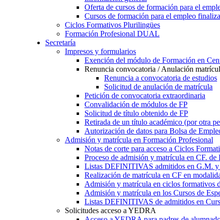
Oferta de cursos de formación para el empl
Cursos de formación para el empleo finaliz
Ciclos Formativos Plurilingües
Formación Profesional DUAL
Secretaría
Impresos y formularios
Exención del módulo de Formación en Cent
Renuncia convocatoria / Anulación matrícu
Renuncia a convocatoria de estudios
Solicitud de anulación de matrícula
Petición de convocatoria extraordinaria
Convalidación de módulos de FP
Solicitud de título obtenido de FP
Retirada de un título académico (por otra p
Autorización de datos para Bolsa de Emple
Admisión y matrícula en Formación Profesional
Notas de corte para acceso a Ciclos Format
Proceso de admisión y matrícula en CF. de
Listas DEFINITIVAS admitidos en G.M. y 
Realización de matrícula en CF en modalid
Admisión y matrícula en ciclos formativ
Admisión y matrícula en los Cursos de Espe
Listas DEFINITIVAS de admitidos en Curso
Solicitudes acceso a YEDRA
Acceso a YEDRA para padres de alumnad