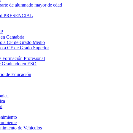
parte de alumnado mayor de edad
lidad PRESENCIAL
FP
 en Cantabria
eso a CF de Grado Medio
eso a CF de Grado Superior
 de Formación Profesional
o de Graduado en ESO
rio de Educación
ónica
ica
al
enimiento
oambiente
enimiento de Vehículos