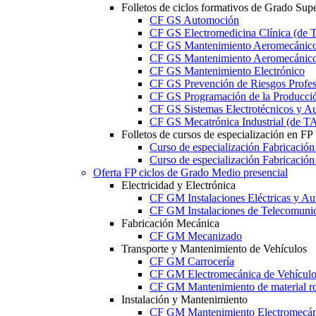
Folletos de ciclos formativos de Grado Supe
CF GS Automoción
CF GS Electromedicina Clínica (d
CF GS Mantenimiento Aeromecánico 
CF GS Mantenimiento Aeromecánico 
CF GS Mantenimiento Electrónico
CF GS Prevención de Riesgos Profesi
CF GS Programación de la Producció
CF GS Sistemas Electrotécnicos y A
CF GS Mecatrónica Industrial (de 
Folletos de cursos de especialización en FP
Curso de especialización Fabricació
Curso de especialización Fabricació
Oferta FP ciclos de Grado Medio presencial
Electricidad y Electrónica
CF GM Instalaciones Eléctricas y Au
CF GM Instalaciones de Telecomuni
Fabricación Mecánica
CF GM Mecanizado
Transporte y Mantenimiento de Vehículos
CF GM Carrocería
CF GM Electromecánica de Vehículo
CF GM Mantenimiento de material ro
Instalación y Mantenimiento
CF GM Mantenimiento Electromecán