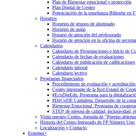
Plan de Bienestar emocional y protección
Plan Digital de Centro
Potenciación de la enseñanza Bilingüe en 
Horarios
Horarios de grupos de alumnado
Horarios de aulas
Horario de atención del profesorado
Horario de atención en la oficina de secretar
Calendarios
Calendario de Presentaciones e Inicio de C
Calendario de fechas de evaluaciones
Calendario de publicación de calificaciones
Calendario laboral
Calendario lectivo
Programas financiados
Procedimiento de evaluación y acreditación
Centro integrante de la Red Estatal de Cent
#EcoDigEdu. Programa para la digitalizació
#DeCoDE Cantabria. Desarrollo de la com
Bienestar Emocional. Programa de cooperaci
STEP, de mejora de calidad, inclusividad, ef
Visita nuestro Centro. Jornada de "Puertas abierta
Historia del Centro Integrado de FP Número Uno
Localización y Contacto
Erasmus+