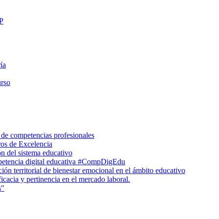
FP
ía
urso
 de competencias profesionales
ros de Excelencia
n del sistema educativo
petencia digital educativa #CompDigEdu
ón territorial de bienestar emocional en el ámbito educativo
icacia y pertinencia en el mercado laboral.
s"