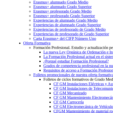
Erasmus+ alumnado Grado Medio
Erasmus+ alumnado Grado Superior
Erasmus+ profesorado Grado Medio
Erasmus+ profesorado Grado Superior
Experiencias de alumnado Grado Medio
Experiencias de alumnado Grado Superior
Experiencias de profesorado de Grado Medio
Experiencias de profesorado de Grado Superior
Carta Erasmus+ del CIFP Número Uno
Oferta Formativa
Formación Profesional. Estudio y actualización p
La nueva Ley Orgánica de Ordenación e Int
La Formación Profesional actual en el sist
¿Porqué estudiar Formación Profesional?
Grados de competencia profesional en la n
Requisitos de acceso a Formación Profesion
Folletos promocionales de nuestra oferta formativ
Folletos de ciclos formativos de Grado Med
CF GM Instalaciones Eléctricas y Au
CF GM Instalaciones de Telecomuni
CF GM Mecanizado
CF GM Mantenimiento Electromecán
CF GM Carrocería
CF GM Electromecánica de Vehículo
CFGM Mantenimiento de material ro