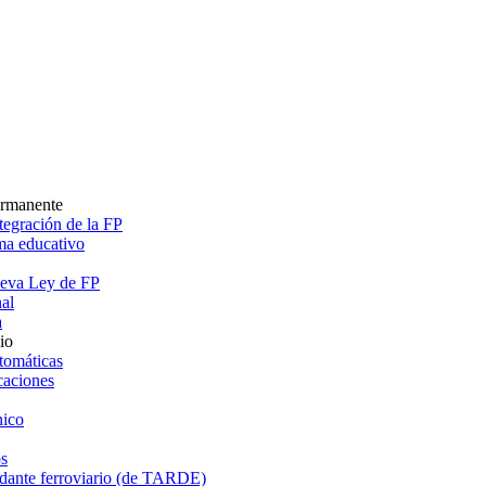
ermanente
egración de la FP
ema educativo
ueva Ley de FP
al
a
io
tomáticas
caciones
ico
s
dante ferroviario (de TARDE)