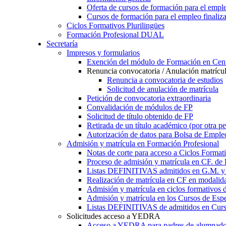
Oferta de cursos de formación para el empl
Cursos de formación para el empleo finaliz
Ciclos Formativos Plurilingües
Formación Profesional DUAL
Secretaría
Impresos y formularios
Exención del módulo de Formación en Cent
Renuncia convocatoria / Anulación matrícu
Renuncia a convocatoria de estudios
Solicitud de anulación de matrícula
Petición de convocatoria extraordinaria
Convalidación de módulos de FP
Solicitud de título obtenido de FP
Retirada de un título académico (por otra p
Autorización de datos para Bolsa de Emple
Admisión y matrícula en Formación Profesional
Notas de corte para acceso a Ciclos Format
Proceso de admisión y matrícula en CF. de
Listas DEFINITIVAS admitidos en G.M. y 
Realización de matrícula en CF en modalid
Admisión y matrícula en ciclos formativ
Admisión y matrícula en los Cursos de Espe
Listas DEFINITIVAS de admitidos en Curso
Solicitudes acceso a YEDRA
Acceso a YEDRA para padres de alumnad