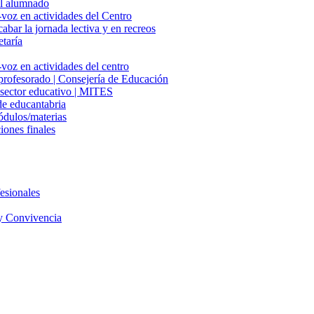
del alumnado
-voz en actividades del Centro
cabar la jornada lectiva y en recreos
etaría
voz en actividades del centro
 profesorado | Consejería de Educación
l sector educativo | MITES
e educantabria
ódulos/materias
iones finales
esionales
y Convivencia