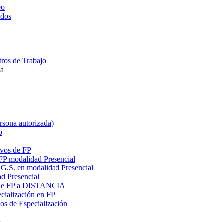
eo
ados
ros de Trabajo
la
ersona autorizada)
o
ivos de FP
 FP modalidad Presencial
G.S. en modalidad Presencial
ad Presencial
os de FP a DISTANCIA
cialización en FP
s de Especialización
o