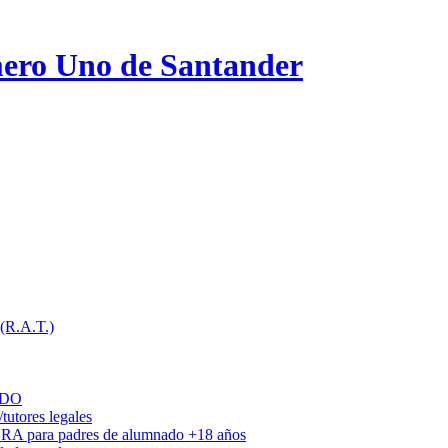
ero Uno de Santander
 (R.A.T.)
ADO
utores legales
DRA para padres de alumnado +18 años