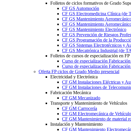
Folletos de ciclos formativos de Grado Supe
CF GS Automoción
CF GS Electromedicina Clínica (d
CF GS Mantenimiento Aeromecánico 
CF GS Mantenimiento Aeromecánico 
CF GS Mantenimiento Electrónico
CF GS Prevención de Riesgos Profesi
CF GS Programación de la Producció
CF GS Sistemas Electrotécnicos y A
CF GS Mecatrónica Industrial (de 
Folletos de cursos de especialización en FP
Curso de especialización Fabricació
Curso de especialización Fabricació
Oferta FP ciclos de Grado Medio presencial
Electricidad y Electrónica
CF GM Instalaciones Eléctricas y Au
CF GM Instalaciones de Telecomuni
Fabricación Mecánica
CF GM Mecanizado
Transporte y Mantenimiento de Vehículos
CF GM Carrocería
CF GM Electromecánica de Vehículo
CF GM Mantenimiento de material ro
Instalación y Mantenimiento
CF GM Mantenimiento Electromecán