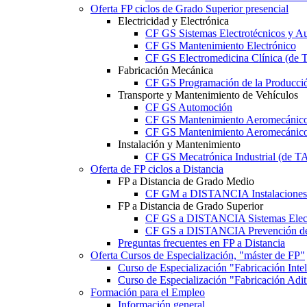
Oferta FP ciclos de Grado Superior presencial
Electricidad y Electrónica
CF GS Sistemas Electrotécnicos y A
CF GS Mantenimiento Electrónico
CF GS Electromedicina Clínica (d
Fabricación Mecánica
CF GS Programación de la Producció
Transporte y Mantenimiento de Vehículos
CF GS Automoción
CF GS Mantenimiento Aeromecánico 
CF GS Mantenimiento Aeromecánico 
Instalación y Mantenimiento
CF GS Mecatrónica Industrial (de 
Oferta de FP ciclos a Distancia
FP a Distancia de Grado Medio
CF GM a DISTANCIA Instalaciones E
FP a Distancia de Grado Superior
CF GS a DISTANCIA Sistemas Elect
CF GS a DISTANCIA Prevención de 
Preguntas frecuentes en FP a Distancia
Oferta Cursos de Especialización, "máster de FP"
Curso de Especialización "Fabricación Int
Curso de Especialización "Fabricación Ad
Formación para el Empleo
Información general