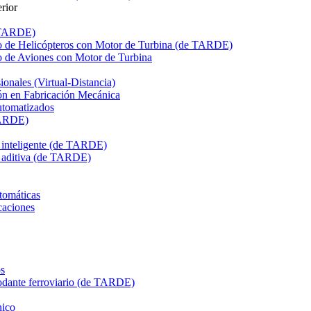
rior
e TARDE)
de Helicópteros con Motor de Turbina (de TARDE)
de Aviones con Motor de Turbina
onales (Virtual-Distancia)
n en Fabricación Mecánica
utomatizados
TARDE)
n inteligente (de TARDE)
n aditiva (de TARDE)
tomáticas
caciones
s
dante ferroviario (de TARDE)
ico