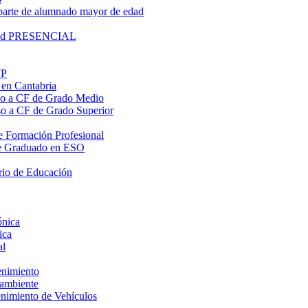
parte de alumnado mayor de edad
lidad PRESENCIAL
FP
 en Cantabria
eso a CF de Grado Medio
eso a CF de Grado Superior
 de Formación Profesional
o de Graduado en ESO
rio de Educación
ónica
ica
al
enimiento
oambiente
enimiento de Vehículos