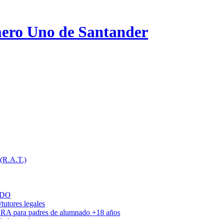
ero Uno de Santander
 (R.A.T.)
ADO
utores legales
DRA para padres de alumnado +18 años