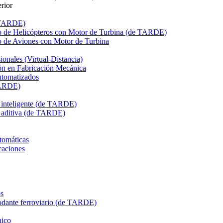
rior
e TARDE)
de Helicópteros con Motor de Turbina (de TARDE)
de Aviones con Motor de Turbina
onales (Virtual-Distancia)
n en Fabricación Mecánica
utomatizados
TARDE)
n inteligente (de TARDE)
n aditiva (de TARDE)
tomáticas
caciones
s
dante ferroviario (de TARDE)
ico