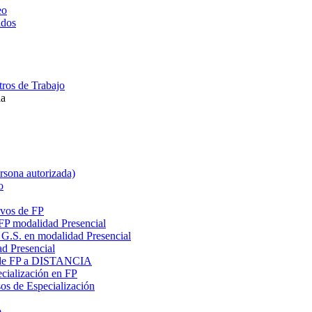
eo
ados
ros de Trabajo
la
ersona autorizada)
o
ivos de FP
 FP modalidad Presencial
G.S. en modalidad Presencial
ad Presencial
os de FP a DISTANCIA
cialización en FP
s de Especialización
o