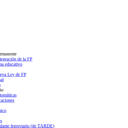
ermanente
egración de la FP
ema educativo
ueva Ley de FP
al
a
io
tomáticas
caciones
ico
s
dante ferroviario (de TARDE)