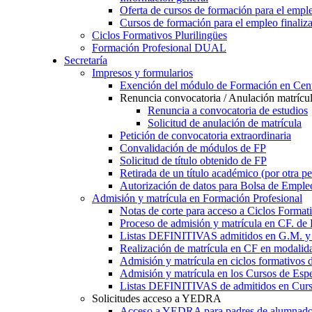
Oferta de cursos de formación para el empl
Cursos de formación para el empleo finaliz
Ciclos Formativos Plurilingües
Formación Profesional DUAL
Secretaría
Impresos y formularios
Exención del módulo de Formación en Cent
Renuncia convocatoria / Anulación matrícu
Renuncia a convocatoria de estudios
Solicitud de anulación de matrícula
Petición de convocatoria extraordinaria
Convalidación de módulos de FP
Solicitud de título obtenido de FP
Retirada de un título académico (por otra p
Autorización de datos para Bolsa de Emple
Admisión y matrícula en Formación Profesional
Notas de corte para acceso a Ciclos Format
Proceso de admisión y matrícula en CF. de
Listas DEFINITIVAS admitidos en G.M. y 
Realización de matrícula en CF en modalid
Admisión y matrícula en ciclos formativ
Admisión y matrícula en los Cursos de Espe
Listas DEFINITIVAS de admitidos en Curso
Solicitudes acceso a YEDRA
Acceso a YEDRA para padres de alumnad