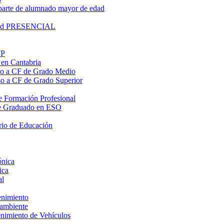
parte de alumnado mayor de edad
lidad PRESENCIAL
FP
 en Cantabria
eso a CF de Grado Medio
eso a CF de Grado Superior
 de Formación Profesional
o de Graduado en ESO
rio de Educación
ónica
ica
al
enimiento
oambiente
enimiento de Vehículos