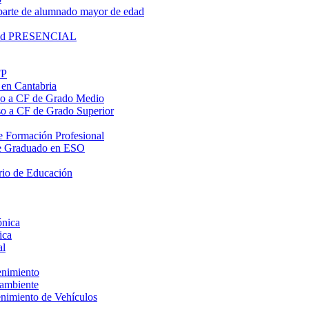
parte de alumnado mayor de edad
lidad PRESENCIAL
FP
 en Cantabria
eso a CF de Grado Medio
eso a CF de Grado Superior
 de Formación Profesional
o de Graduado en ESO
rio de Educación
ónica
ica
al
enimiento
oambiente
enimiento de Vehículos