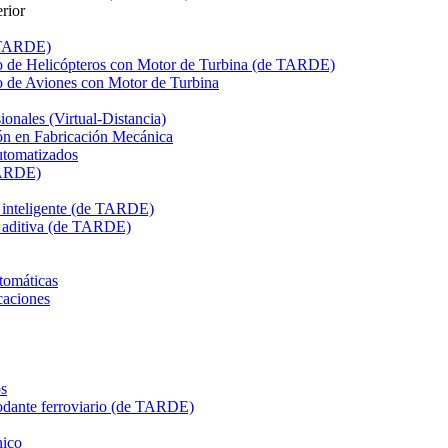
rior
e TARDE)
de Helicópteros con Motor de Turbina (de TARDE)
de Aviones con Motor de Turbina
onales (Virtual-Distancia)
n en Fabricación Mecánica
utomatizados
TARDE)
n inteligente (de TARDE)
n aditiva (de TARDE)
tomáticas
caciones
s
dante ferroviario (de TARDE)
ico