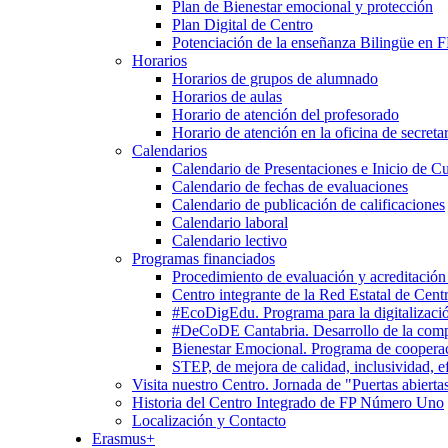
Plan de Bienestar emocional y protección
Plan Digital de Centro
Potenciación de la enseñanza Bilingüe en 
Horarios
Horarios de grupos de alumnado
Horarios de aulas
Horario de atención del profesorado
Horario de atención en la oficina de secretar
Calendarios
Calendario de Presentaciones e Inicio de C
Calendario de fechas de evaluaciones
Calendario de publicación de calificaciones
Calendario laboral
Calendario lectivo
Programas financiados
Procedimiento de evaluación y acreditación
Centro integrante de la Red Estatal de Cent
#EcoDigEdu. Programa para la digitalizació
#DeCoDE Cantabria. Desarrollo de la com
Bienestar Emocional. Programa de cooperaci
STEP, de mejora de calidad, inclusividad, ef
Visita nuestro Centro. Jornada de "Puertas abierta
Historia del Centro Integrado de FP Número Uno
Localización y Contacto
Erasmus+