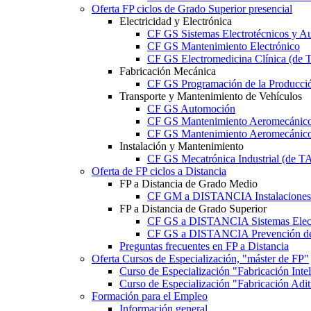
Oferta FP ciclos de Grado Superior presencial
Electricidad y Electrónica
CF GS Sistemas Electrotécnicos y A
CF GS Mantenimiento Electrónico
CF GS Electromedicina Clínica (d
Fabricación Mecánica
CF GS Programación de la Producció
Transporte y Mantenimiento de Vehículos
CF GS Automoción
CF GS Mantenimiento Aeromecánico 
CF GS Mantenimiento Aeromecánico 
Instalación y Mantenimiento
CF GS Mecatrónica Industrial (de 
Oferta de FP ciclos a Distancia
FP a Distancia de Grado Medio
CF GM a DISTANCIA Instalaciones E
FP a Distancia de Grado Superior
CF GS a DISTANCIA Sistemas Elect
CF GS a DISTANCIA Prevención de 
Preguntas frecuentes en FP a Distancia
Oferta Cursos de Especialización, "máster de FP"
Curso de Especialización "Fabricación Int
Curso de Especialización "Fabricación Ad
Formación para el Empleo
Información general