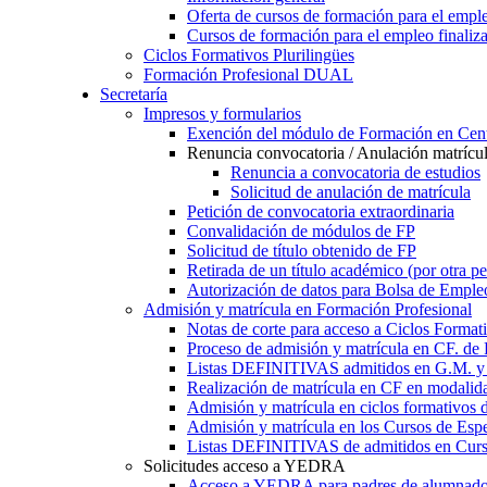
Oferta de cursos de formación para el empl
Cursos de formación para el empleo finaliz
Ciclos Formativos Plurilingües
Formación Profesional DUAL
Secretaría
Impresos y formularios
Exención del módulo de Formación en Cent
Renuncia convocatoria / Anulación matrícu
Renuncia a convocatoria de estudios
Solicitud de anulación de matrícula
Petición de convocatoria extraordinaria
Convalidación de módulos de FP
Solicitud de título obtenido de FP
Retirada de un título académico (por otra p
Autorización de datos para Bolsa de Emple
Admisión y matrícula en Formación Profesional
Notas de corte para acceso a Ciclos Format
Proceso de admisión y matrícula en CF. de
Listas DEFINITIVAS admitidos en G.M. y 
Realización de matrícula en CF en modalid
Admisión y matrícula en ciclos formativ
Admisión y matrícula en los Cursos de Espe
Listas DEFINITIVAS de admitidos en Curso
Solicitudes acceso a YEDRA
Acceso a YEDRA para padres de alumnad