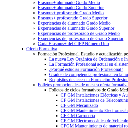
Erasmus+ alumnado Grado Medio
Erasmus+ alumnado Grado Superior
Erasmus+ profesorado Grado Medio
Erasmus+ profesorado Grado Superior
Experiencias de alumnado Grado Medio
Experiencias de alumnado Grado Superior
Experiencias de profesorado de Grado Medio
Experiencias de profesorado de Grado Superior
Carta Erasmus+ del CIFP Número Uno
Oferta Formativa
Formación Profesional. Estudio y actualización p
La nueva Ley Orgánica de Ordenación e Int
La Formación Profesional actual en el sist
¿Porqué estudiar Formación Profesional?
Grados de competencia profesional en la n
Requisitos de acceso a Formación Profesion
Folletos promocionales de nuestra oferta formativ
Folletos de ciclos formativos de Grado Med
CF GM Instalaciones Eléctricas y Au
CF GM Instalaciones de Telecomuni
CF GM Mecanizado
CF GM Mantenimiento Electromecán
CF GM Carrocería
CF GM Electromecánica de Vehículo
CFGM Mantenimiento de material ro