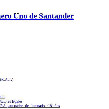
ero Uno de Santander
 (R.A.T.)
ADO
utores legales
DRA para padres de alumnado +18 años