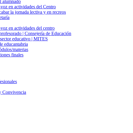
del alumnado
-voz en actividades del Centro
cabar la jornada lectiva y en recreos
etaría
voz en actividades del centro
 profesorado | Consejería de Educación
l sector educativo | MITES
e educantabria
ódulos/materias
iones finales
esionales
y Convivencia