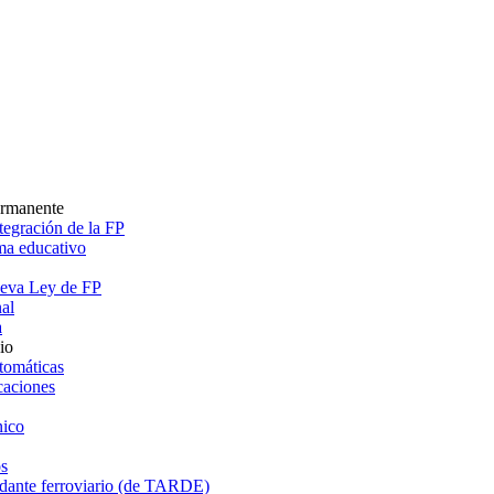
ermanente
egración de la FP
ema educativo
ueva Ley de FP
al
a
io
tomáticas
caciones
ico
s
dante ferroviario (de TARDE)