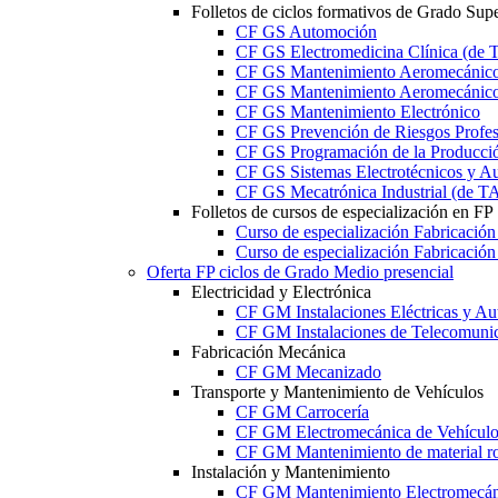
Folletos de ciclos formativos de Grado Supe
CF GS Automoción
CF GS Electromedicina Clínica (d
CF GS Mantenimiento Aeromecánico 
CF GS Mantenimiento Aeromecánico 
CF GS Mantenimiento Electrónico
CF GS Prevención de Riesgos Profesi
CF GS Programación de la Producció
CF GS Sistemas Electrotécnicos y A
CF GS Mecatrónica Industrial (de 
Folletos de cursos de especialización en FP
Curso de especialización Fabricació
Curso de especialización Fabricació
Oferta FP ciclos de Grado Medio presencial
Electricidad y Electrónica
CF GM Instalaciones Eléctricas y Au
CF GM Instalaciones de Telecomuni
Fabricación Mecánica
CF GM Mecanizado
Transporte y Mantenimiento de Vehículos
CF GM Carrocería
CF GM Electromecánica de Vehículo
CF GM Mantenimiento de material ro
Instalación y Mantenimiento
CF GM Mantenimiento Electromecán