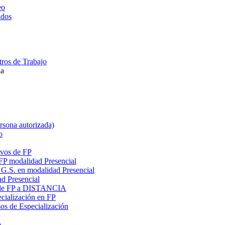
eo
ados
ros de Trabajo
la
ersona autorizada)
o
ivos de FP
 FP modalidad Presencial
G.S. en modalidad Presencial
ad Presencial
os de FP a DISTANCIA
cialización en FP
s de Especialización
o