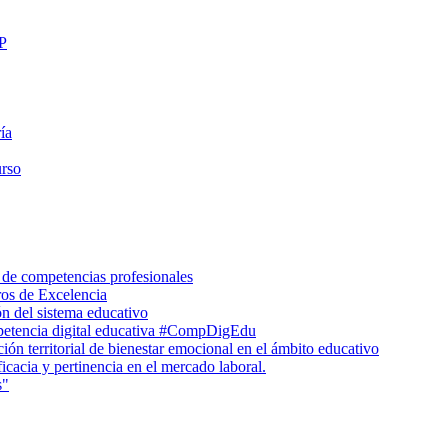
FP
ía
urso
 de competencias profesionales
ros de Excelencia
n del sistema educativo
petencia digital educativa #CompDigEdu
ón territorial de bienestar emocional en el ámbito educativo
icacia y pertinencia en el mercado laboral.
s"