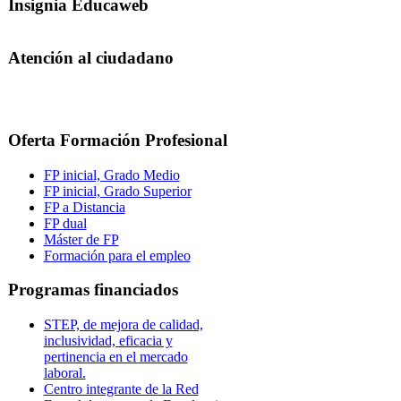
Insignia Educaweb
Atención al ciudadano
Oferta Formación Profesional
FP inicial, Grado Medio
FP inicial, Grado Superior
FP a Distancia
FP dual
Máster de FP
Formación para el empleo
Programas financiados
STEP, de mejora de calidad,
inclusividad, eficacia y
pertinencia en el mercado
laboral.
Centro integrante de la Red