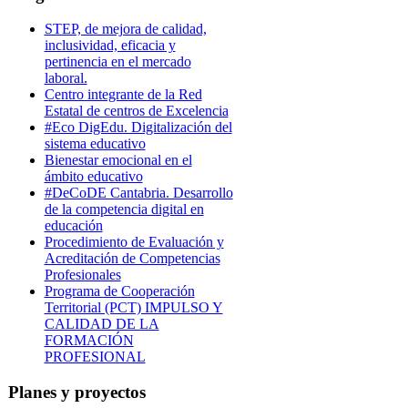
STEP, de mejora de calidad,
inclusividad, eficacia y
pertinencia en el mercado
laboral.
Centro integrante de la Red
Estatal de centros de Excelencia
#Eco DigEdu. Digitalización del
sistema educativo
Bienestar emocional en el
ámbito educativo
#DeCoDE Cantabria. Desarrollo
de la competencia digital en
educación
Procedimiento de Evaluación y
Acreditación de Competencias
Profesionales
Programa de Cooperación
Territorial (PCT) IMPULSO Y
CALIDAD DE LA
FORMACIÓN
PROFESIONAL
Planes y proyectos