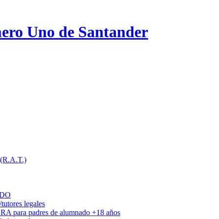
ero Uno de Santander
 (R.A.T.)
ADO
utores legales
DRA para padres de alumnado +18 años