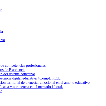
FP
ía
urso
 de competencias profesionales
ros de Excelencia
n del sistema educativo
petencia digital educativa #CompDigEdu
ón territorial de bienestar emocional en el ámbito educativo
icacia y pertinencia en el mercado laboral.
s"