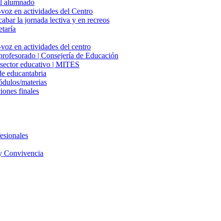
del alumnado
-voz en actividades del Centro
cabar la jornada lectiva y en recreos
etaría
voz en actividades del centro
 profesorado | Consejería de Educación
l sector educativo | MITES
e educantabria
ódulos/materias
iones finales
esionales
y Convivencia