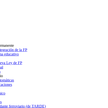
ermanente
egración de la FP
ema educativo
ueva Ley de FP
al
a
io
tomáticas
caciones
ico
s
dante ferroviario (de TARDE)