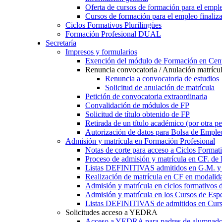
Oferta de cursos de formación para el empl
Cursos de formación para el empleo finaliz
Ciclos Formativos Plurilingües
Formación Profesional DUAL
Secretaría
Impresos y formularios
Exención del módulo de Formación en Cent
Renuncia convocatoria / Anulación matrícu
Renuncia a convocatoria de estudios
Solicitud de anulación de matrícula
Petición de convocatoria extraordinaria
Convalidación de módulos de FP
Solicitud de título obtenido de FP
Retirada de un título académico (por otra p
Autorización de datos para Bolsa de Emple
Admisión y matrícula en Formación Profesional
Notas de corte para acceso a Ciclos Format
Proceso de admisión y matrícula en CF. de
Listas DEFINITIVAS admitidos en G.M. y 
Realización de matrícula en CF en modalid
Admisión y matrícula en ciclos formativ
Admisión y matrícula en los Cursos de Espe
Listas DEFINITIVAS de admitidos en Curso
Solicitudes acceso a YEDRA
Acceso a YEDRA para padres de alumnad