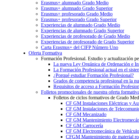
Erasmus+ alumnado Grado Medio
Erasmus+ alumnado Grado Superior
Erasmus+ profesorado Grado Medio
Erasmus+ profesorado Grado Superior
Experiencias de alumnado Grado Medio
Experiencias de alumnado Grado Superior
Experiencias de profesorado de Grado Medio
Experiencias de profesorado de Grado Superior
Carta Erasmus+ del CIFP Número Uno
Oferta Formativa
Formación Profesional. Estudio y actualización p
La nueva Ley Orgánica de Ordenación e Int
La Formación Profesional actual en el sist
¿Porqué estudiar Formación Profesional?
Grados de competencia profesional en la n
Requisitos de acceso a Formación Profesion
Folletos promocionales de nuestra oferta formativ
Folletos de ciclos formativos de Grado Med
CF GM Instalaciones Eléctricas y Au
CF GM Instalaciones de Telecomuni
CF GM Mecanizado
CF GM Mantenimiento Electromecán
CF GM Carrocería
CF GM Electromecánica de Vehículo
CFGM Mantenimiento de material ro