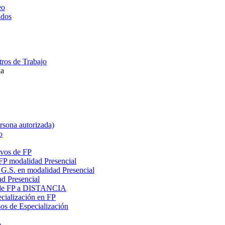
eo
ados
ros de Trabajo
la
ersona autorizada)
o
ivos de FP
 FP modalidad Presencial
G.S. en modalidad Presencial
ad Presencial
os de FP a DISTANCIA
cialización en FP
s de Especialización
o