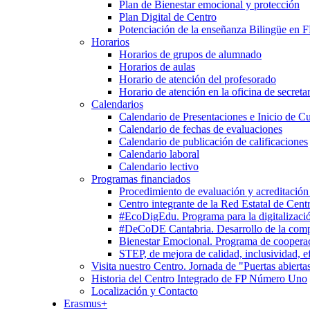
Plan de Bienestar emocional y protección
Plan Digital de Centro
Potenciación de la enseñanza Bilingüe en 
Horarios
Horarios de grupos de alumnado
Horarios de aulas
Horario de atención del profesorado
Horario de atención en la oficina de secretar
Calendarios
Calendario de Presentaciones e Inicio de C
Calendario de fechas de evaluaciones
Calendario de publicación de calificaciones
Calendario laboral
Calendario lectivo
Programas financiados
Procedimiento de evaluación y acreditación
Centro integrante de la Red Estatal de Cent
#EcoDigEdu. Programa para la digitalizació
#DeCoDE Cantabria. Desarrollo de la com
Bienestar Emocional. Programa de cooperaci
STEP, de mejora de calidad, inclusividad, ef
Visita nuestro Centro. Jornada de "Puertas abierta
Historia del Centro Integrado de FP Número Uno
Localización y Contacto
Erasmus+