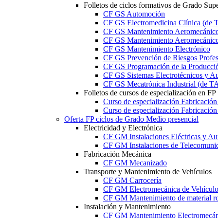
Folletos de ciclos formativos de Grado Supe
CF GS Automoción
CF GS Electromedicina Clínica (d
CF GS Mantenimiento Aeromecánico 
CF GS Mantenimiento Aeromecánico 
CF GS Mantenimiento Electrónico
CF GS Prevención de Riesgos Profesi
CF GS Programación de la Producció
CF GS Sistemas Electrotécnicos y A
CF GS Mecatrónica Industrial (de 
Folletos de cursos de especialización en FP
Curso de especialización Fabricació
Curso de especialización Fabricació
Oferta FP ciclos de Grado Medio presencial
Electricidad y Electrónica
CF GM Instalaciones Eléctricas y Au
CF GM Instalaciones de Telecomuni
Fabricación Mecánica
CF GM Mecanizado
Transporte y Mantenimiento de Vehículos
CF GM Carrocería
CF GM Electromecánica de Vehículo
CF GM Mantenimiento de material ro
Instalación y Mantenimiento
CF GM Mantenimiento Electromecán