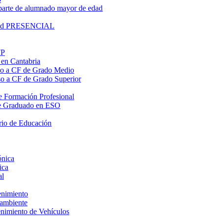
parte de alumnado mayor de edad
lidad PRESENCIAL
FP
 en Cantabria
eso a CF de Grado Medio
eso a CF de Grado Superior
 de Formación Profesional
o de Graduado en ESO
rio de Educación
ónica
ica
al
enimiento
oambiente
enimiento de Vehículos