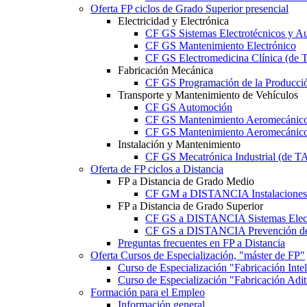
Oferta FP ciclos de Grado Superior presencial
Electricidad y Electrónica
CF GS Sistemas Electrotécnicos y A
CF GS Mantenimiento Electrónico
CF GS Electromedicina Clínica (d
Fabricación Mecánica
CF GS Programación de la Producció
Transporte y Mantenimiento de Vehículos
CF GS Automoción
CF GS Mantenimiento Aeromecánico 
CF GS Mantenimiento Aeromecánico 
Instalación y Mantenimiento
CF GS Mecatrónica Industrial (de 
Oferta de FP ciclos a Distancia
FP a Distancia de Grado Medio
CF GM a DISTANCIA Instalaciones E
FP a Distancia de Grado Superior
CF GS a DISTANCIA Sistemas Elect
CF GS a DISTANCIA Prevención de 
Preguntas frecuentes en FP a Distancia
Oferta Cursos de Especialización, "máster de FP"
Curso de Especialización "Fabricación Int
Curso de Especialización "Fabricación Ad
Formación para el Empleo
Información general