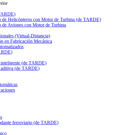
rior
e TARDE)
de Helicópteros con Motor de Turbina (de TARDE)
de Aviones con Motor de Turbina
onales (Virtual-Distancia)
n en Fabricación Mecánica
utomatizados
TARDE)
n inteligente (de TARDE)
n aditiva (de TARDE)
tomáticas
caciones
s
dante ferroviario (de TARDE)
ico