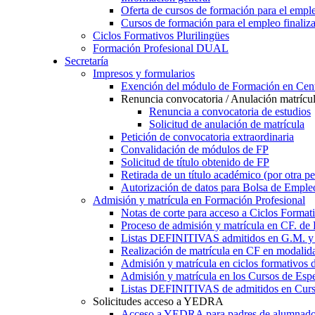
Oferta de cursos de formación para el empl
Cursos de formación para el empleo finaliz
Ciclos Formativos Plurilingües
Formación Profesional DUAL
Secretaría
Impresos y formularios
Exención del módulo de Formación en Cent
Renuncia convocatoria / Anulación matrícu
Renuncia a convocatoria de estudios
Solicitud de anulación de matrícula
Petición de convocatoria extraordinaria
Convalidación de módulos de FP
Solicitud de título obtenido de FP
Retirada de un título académico (por otra p
Autorización de datos para Bolsa de Emple
Admisión y matrícula en Formación Profesional
Notas de corte para acceso a Ciclos Format
Proceso de admisión y matrícula en CF. de
Listas DEFINITIVAS admitidos en G.M. y 
Realización de matrícula en CF en modalid
Admisión y matrícula en ciclos formativ
Admisión y matrícula en los Cursos de Espe
Listas DEFINITIVAS de admitidos en Curso
Solicitudes acceso a YEDRA
Acceso a YEDRA para padres de alumnad