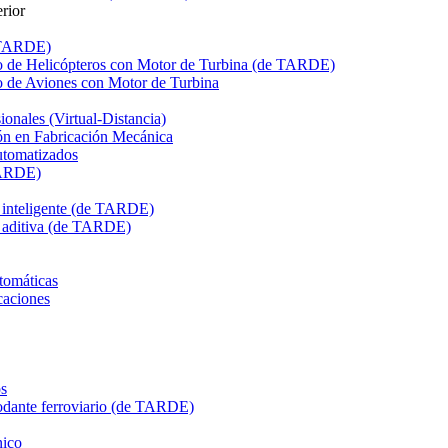
rior
e TARDE)
de Helicópteros con Motor de Turbina (de TARDE)
de Aviones con Motor de Turbina
onales (Virtual-Distancia)
n en Fabricación Mecánica
utomatizados
TARDE)
n inteligente (de TARDE)
n aditiva (de TARDE)
tomáticas
caciones
s
dante ferroviario (de TARDE)
ico