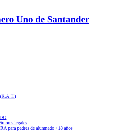
ero Uno de Santander
 (R.A.T.)
ADO
utores legales
DRA para padres de alumnado +18 años