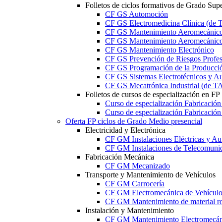
Folletos de ciclos formativos de Grado Supe
CF GS Automoción
CF GS Electromedicina Clínica (d
CF GS Mantenimiento Aeromecánico 
CF GS Mantenimiento Aeromecánico 
CF GS Mantenimiento Electrónico
CF GS Prevención de Riesgos Profesi
CF GS Programación de la Producció
CF GS Sistemas Electrotécnicos y A
CF GS Mecatrónica Industrial (de 
Folletos de cursos de especialización en FP
Curso de especialización Fabricació
Curso de especialización Fabricació
Oferta FP ciclos de Grado Medio presencial
Electricidad y Electrónica
CF GM Instalaciones Eléctricas y Au
CF GM Instalaciones de Telecomuni
Fabricación Mecánica
CF GM Mecanizado
Transporte y Mantenimiento de Vehículos
CF GM Carrocería
CF GM Electromecánica de Vehículo
CF GM Mantenimiento de material ro
Instalación y Mantenimiento
CF GM Mantenimiento Electromecán