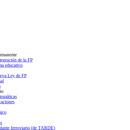
ermanente
egración de la FP
ema educativo
ueva Ley de FP
al
a
io
tomáticas
caciones
ico
s
dante ferroviario (de TARDE)