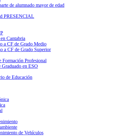
parte de alumnado mayor de edad
lidad PRESENCIAL
FP
 en Cantabria
eso a CF de Grado Medio
eso a CF de Grado Superior
 de Formación Profesional
o de Graduado en ESO
rio de Educación
ónica
ica
al
enimiento
oambiente
enimiento de Vehículos