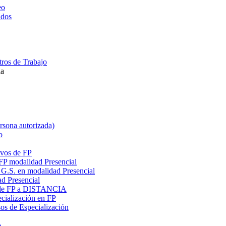
eo
ados
ros de Trabajo
la
ersona autorizada)
o
ivos de FP
 FP modalidad Presencial
G.S. en modalidad Presencial
ad Presencial
os de FP a DISTANCIA
cialización en FP
s de Especialización
o