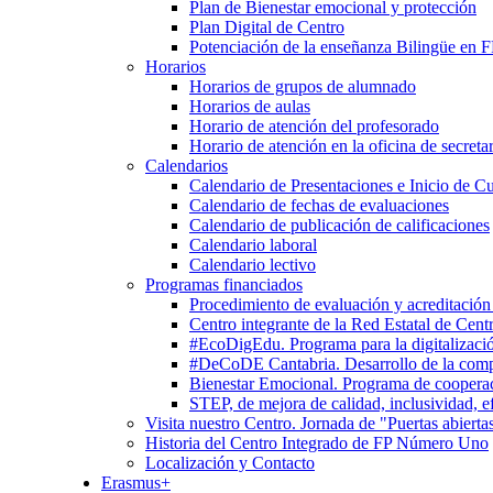
Plan de Bienestar emocional y protección
Plan Digital de Centro
Potenciación de la enseñanza Bilingüe en 
Horarios
Horarios de grupos de alumnado
Horarios de aulas
Horario de atención del profesorado
Horario de atención en la oficina de secretar
Calendarios
Calendario de Presentaciones e Inicio de C
Calendario de fechas de evaluaciones
Calendario de publicación de calificaciones
Calendario laboral
Calendario lectivo
Programas financiados
Procedimiento de evaluación y acreditación
Centro integrante de la Red Estatal de Cent
#EcoDigEdu. Programa para la digitalizació
#DeCoDE Cantabria. Desarrollo de la com
Bienestar Emocional. Programa de cooperaci
STEP, de mejora de calidad, inclusividad, ef
Visita nuestro Centro. Jornada de "Puertas abierta
Historia del Centro Integrado de FP Número Uno
Localización y Contacto
Erasmus+