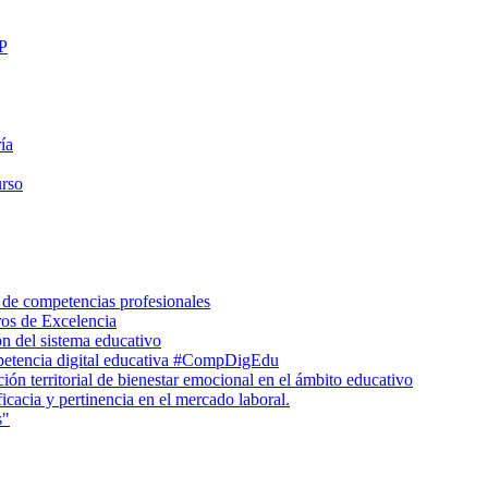
FP
ía
urso
 de competencias profesionales
ros de Excelencia
n del sistema educativo
petencia digital educativa #CompDigEdu
ón territorial de bienestar emocional en el ámbito educativo
icacia y pertinencia en el mercado laboral.
s"