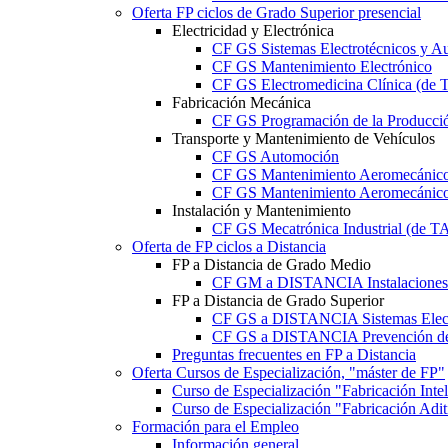
Oferta FP ciclos de Grado Superior presencial
Electricidad y Electrónica
CF GS Sistemas Electrotécnicos y A
CF GS Mantenimiento Electrónico
CF GS Electromedicina Clínica (d
Fabricación Mecánica
CF GS Programación de la Producció
Transporte y Mantenimiento de Vehículos
CF GS Automoción
CF GS Mantenimiento Aeromecánico 
CF GS Mantenimiento Aeromecánico 
Instalación y Mantenimiento
CF GS Mecatrónica Industrial (de 
Oferta de FP ciclos a Distancia
FP a Distancia de Grado Medio
CF GM a DISTANCIA Instalaciones E
FP a Distancia de Grado Superior
CF GS a DISTANCIA Sistemas Elect
CF GS a DISTANCIA Prevención de 
Preguntas frecuentes en FP a Distancia
Oferta Cursos de Especialización, "máster de FP"
Curso de Especialización "Fabricación Int
Curso de Especialización "Fabricación Ad
Formación para el Empleo
Información general