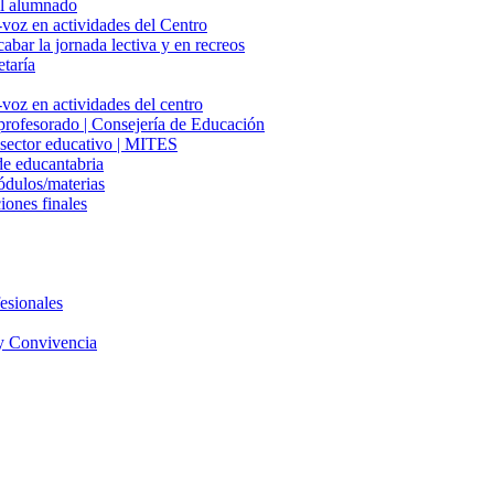
del alumnado
-voz en actividades del Centro
cabar la jornada lectiva y en recreos
etaría
voz en actividades del centro
 profesorado | Consejería de Educación
l sector educativo | MITES
e educantabria
ódulos/materias
iones finales
esionales
y Convivencia