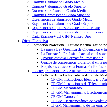
Erasmus+ alumnado Grado Medio
Erasmus+ alumnado Grado Superior
Erasmus+ profesorado Grado Medio
Erasmus+ profesorado Grado Superior
Experiencias de alumnado Grado Medio
Experiencias de alumnado Grado Superior
Experiencias de profesorado de Grado Medio
Experiencias de profesorado de Grado Superior
Carta Erasmus+ del CIFP Número Uno
Oferta Formativa
Formación Profesional. Estudio y actualización p
La nueva Ley Orgánica de Ordenación e Int
La Formación Profesional actual en el sist
¿Porqué estudiar Formación Profesional?
Grados de competencia profesional en la n
Requisitos de acceso a Formación Profesion
Folletos promocionales de nuestra oferta formativ
Folletos de ciclos formativos de Grado Med
CF GM Instalaciones Eléctricas y Au
CF GM Instalaciones de Telecomuni
CF GM Mecanizado
CF GM Mantenimiento Electromecán
CF GM Carrocería
CF GM Electromecánica de Vehículo
CFGM Mantenimiento de material ro