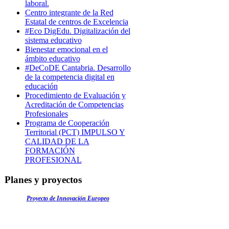
laboral.
Centro integrante de la Red
Estatal de centros de Excelencia
#Eco DigEdu. Digitalización del
sistema educativo
Bienestar emocional en el
ámbito educativo
#DeCoDE Cantabria. Desarrollo
de la competencia digital en
educación
Procedimiento de Evaluación y
Acreditación de Competencias
Profesionales
Programa de Cooperación
Territorial (PCT) IMPULSO Y
CALIDAD DE LA
FORMACIÓN
PROFESIONAL
Planes y proyectos
Proyecto de Innovación Europeo