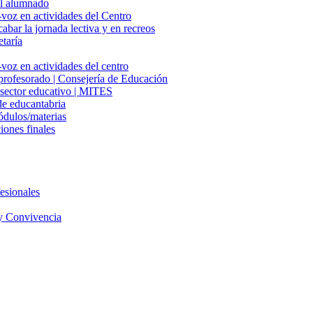
del alumnado
-voz en actividades del Centro
cabar la jornada lectiva y en recreos
etaría
voz en actividades del centro
 profesorado | Consejería de Educación
l sector educativo | MITES
e educantabria
ódulos/materias
iones finales
esionales
y Convivencia