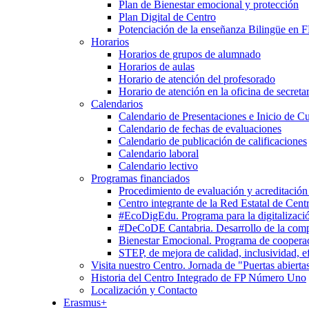
Plan de Bienestar emocional y protección
Plan Digital de Centro
Potenciación de la enseñanza Bilingüe en 
Horarios
Horarios de grupos de alumnado
Horarios de aulas
Horario de atención del profesorado
Horario de atención en la oficina de secretar
Calendarios
Calendario de Presentaciones e Inicio de C
Calendario de fechas de evaluaciones
Calendario de publicación de calificaciones
Calendario laboral
Calendario lectivo
Programas financiados
Procedimiento de evaluación y acreditación
Centro integrante de la Red Estatal de Cent
#EcoDigEdu. Programa para la digitalizació
#DeCoDE Cantabria. Desarrollo de la com
Bienestar Emocional. Programa de cooperaci
STEP, de mejora de calidad, inclusividad, ef
Visita nuestro Centro. Jornada de "Puertas abierta
Historia del Centro Integrado de FP Número Uno
Localización y Contacto
Erasmus+