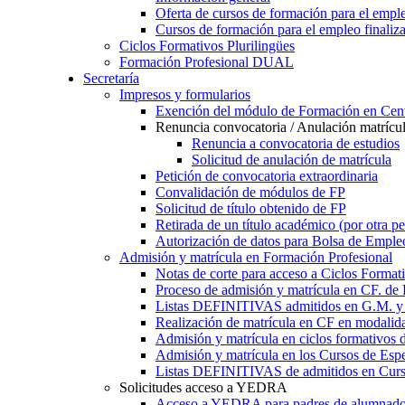
Oferta de cursos de formación para el empl
Cursos de formación para el empleo finaliz
Ciclos Formativos Plurilingües
Formación Profesional DUAL
Secretaría
Impresos y formularios
Exención del módulo de Formación en Cent
Renuncia convocatoria / Anulación matrícu
Renuncia a convocatoria de estudios
Solicitud de anulación de matrícula
Petición de convocatoria extraordinaria
Convalidación de módulos de FP
Solicitud de título obtenido de FP
Retirada de un título académico (por otra p
Autorización de datos para Bolsa de Emple
Admisión y matrícula en Formación Profesional
Notas de corte para acceso a Ciclos Format
Proceso de admisión y matrícula en CF. de
Listas DEFINITIVAS admitidos en G.M. y 
Realización de matrícula en CF en modalid
Admisión y matrícula en ciclos formativ
Admisión y matrícula en los Cursos de Espe
Listas DEFINITIVAS de admitidos en Curso
Solicitudes acceso a YEDRA
Acceso a YEDRA para padres de alumnad