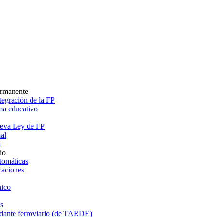
ermanente
egración de la FP
ema educativo
ueva Ley de FP
al
a
io
tomáticas
caciones
ico
s
dante ferroviario (de TARDE)