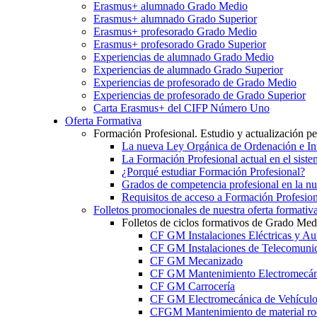
Erasmus+ alumnado Grado Medio
Erasmus+ alumnado Grado Superior
Erasmus+ profesorado Grado Medio
Erasmus+ profesorado Grado Superior
Experiencias de alumnado Grado Medio
Experiencias de alumnado Grado Superior
Experiencias de profesorado de Grado Medio
Experiencias de profesorado de Grado Superior
Carta Erasmus+ del CIFP Número Uno
Oferta Formativa
Formación Profesional. Estudio y actualización p
La nueva Ley Orgánica de Ordenación e Int
La Formación Profesional actual en el sist
¿Porqué estudiar Formación Profesional?
Grados de competencia profesional en la n
Requisitos de acceso a Formación Profesion
Folletos promocionales de nuestra oferta formativ
Folletos de ciclos formativos de Grado Med
CF GM Instalaciones Eléctricas y Au
CF GM Instalaciones de Telecomuni
CF GM Mecanizado
CF GM Mantenimiento Electromecán
CF GM Carrocería
CF GM Electromecánica de Vehículo
CFGM Mantenimiento de material ro