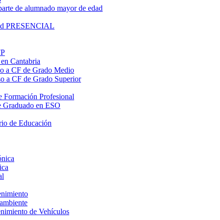
parte de alumnado mayor de edad
lidad PRESENCIAL
FP
 en Cantabria
eso a CF de Grado Medio
eso a CF de Grado Superior
 de Formación Profesional
o de Graduado en ESO
rio de Educación
ónica
ica
al
enimiento
oambiente
enimiento de Vehículos