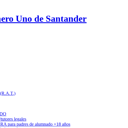
ero Uno de Santander
 (R.A.T.)
ADO
utores legales
DRA para padres de alumnado +18 años