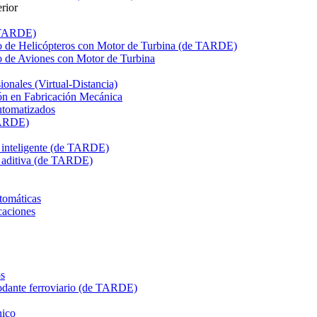
rior
e TARDE)
de Helicópteros con Motor de Turbina (de TARDE)
de Aviones con Motor de Turbina
onales (Virtual-Distancia)
n en Fabricación Mecánica
utomatizados
TARDE)
n inteligente (de TARDE)
n aditiva (de TARDE)
tomáticas
caciones
s
dante ferroviario (de TARDE)
ico