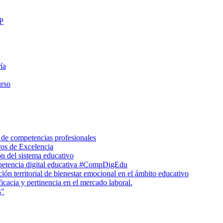
FP
ía
urso
 de competencias profesionales
ros de Excelencia
n del sistema educativo
petencia digital educativa #CompDigEdu
ón territorial de bienestar emocional en el ámbito educativo
icacia y pertinencia en el mercado laboral.
s"