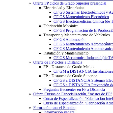
Oferta FP ciclos de Grado Superior presencial
Electricidad y Electrónica
CF GS Sistemas Electrotécnicos y A
CF GS Mantenimiento Electrónico
CF GS Electromedicina Clínica (d
Fabricación Mecánica
CF GS Programación de la Producció
Transporte y Mantenimiento de Vehículos
CF GS Automoción
CF GS Mantenimiento Aeromecánico 
CF GS Mantenimiento Aeromecánico 
Instalación y Mantenimiento
CF GS Mecatrónica Industrial (de 
Oferta de FP ciclos a Distancia
FP a Distancia de Grado Medio
CF GM a DISTANCIA Instalaciones E
FP a Distancia de Grado Superior
CF GS a DISTANCIA Sistemas Elect
CF GS a DISTANCIA Prevención de 
Preguntas frecuentes en FP a Distancia
Oferta Cursos de Especialización, "máster de FP"
Curso de Especialización "Fabricación Int
Curso de Especialización "Fabricación Ad
Formación para el Empleo
Información general