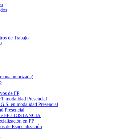
eo
ados
ros de Trabajo
la
ersona autorizada)
o
ivos de FP
 FP modalidad Presencial
G.S. en modalidad Presencial
ad Presencial
os de FP a DISTANCIA
cialización en FP
s de Especialización
o