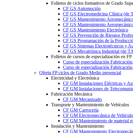
Folletos de ciclos formativos de Grado Supe
CF GS Automoción
CF GS Electromedicina Clínica (d
CF GS Mantenimiento Aeromecánico 
CF GS Mantenimiento Aeromecánico 
CF GS Mantenimiento Electrónico
CF GS Prevención de Riesgos Profesi
CF GS Programación de la Producció
CF GS Sistemas Electrotécnicos y A
CF GS Mecatrónica Industrial (de 
Folletos de cursos de especialización en FP
Curso de especialización Fabricació
Curso de especialización Fabricació
Oferta FP ciclos de Grado Medio presencial
Electricidad y Electrónica
CF GM Instalaciones Eléctricas y Au
CF GM Instalaciones de Telecomuni
Fabricación Mecánica
CF GM Mecanizado
Transporte y Mantenimiento de Vehículos
CF GM Carrocería
CF GM Electromecánica de Vehículo
CF GM Mantenimiento de material ro
Instalación y Mantenimiento
CF GM Mantenimiento Electromecán