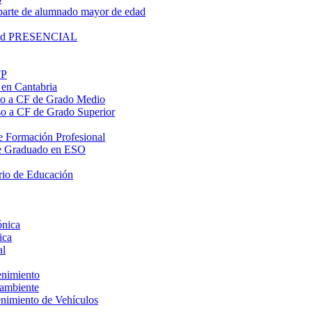
parte de alumnado mayor de edad
lidad PRESENCIAL
FP
 en Cantabria
eso a CF de Grado Medio
eso a CF de Grado Superior
 de Formación Profesional
o de Graduado en ESO
rio de Educación
ónica
ica
al
enimiento
oambiente
enimiento de Vehículos