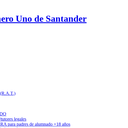
ero Uno de Santander
 (R.A.T.)
ADO
utores legales
DRA para padres de alumnado +18 años