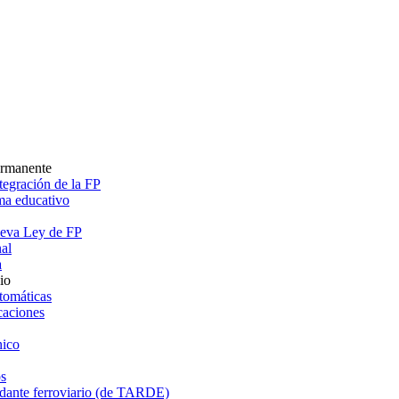
ermanente
egración de la FP
ema educativo
ueva Ley de FP
al
a
io
tomáticas
caciones
ico
s
dante ferroviario (de TARDE)