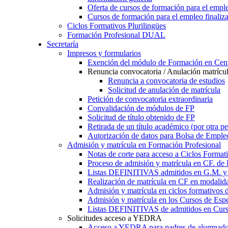
Oferta de cursos de formación para el empl
Cursos de formación para el empleo finaliz
Ciclos Formativos Plurilingües
Formación Profesional DUAL
Secretaría
Impresos y formularios
Exención del módulo de Formación en Cent
Renuncia convocatoria / Anulación matrícu
Renuncia a convocatoria de estudios
Solicitud de anulación de matrícula
Petición de convocatoria extraordinaria
Convalidación de módulos de FP
Solicitud de título obtenido de FP
Retirada de un título académico (por otra p
Autorización de datos para Bolsa de Emple
Admisión y matrícula en Formación Profesional
Notas de corte para acceso a Ciclos Format
Proceso de admisión y matrícula en CF. de
Listas DEFINITIVAS admitidos en G.M. y 
Realización de matrícula en CF en modalid
Admisión y matrícula en ciclos formativ
Admisión y matrícula en los Cursos de Espe
Listas DEFINITIVAS de admitidos en Curso
Solicitudes acceso a YEDRA
Acceso a YEDRA para padres de alumnad