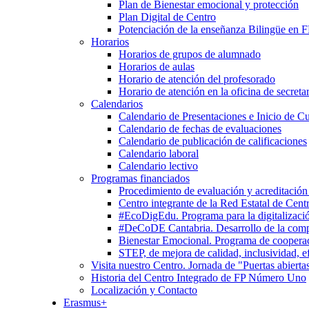
Plan de Bienestar emocional y protección
Plan Digital de Centro
Potenciación de la enseñanza Bilingüe en 
Horarios
Horarios de grupos de alumnado
Horarios de aulas
Horario de atención del profesorado
Horario de atención en la oficina de secretar
Calendarios
Calendario de Presentaciones e Inicio de C
Calendario de fechas de evaluaciones
Calendario de publicación de calificaciones
Calendario laboral
Calendario lectivo
Programas financiados
Procedimiento de evaluación y acreditación
Centro integrante de la Red Estatal de Cent
#EcoDigEdu. Programa para la digitalizació
#DeCoDE Cantabria. Desarrollo de la com
Bienestar Emocional. Programa de cooperaci
STEP, de mejora de calidad, inclusividad, ef
Visita nuestro Centro. Jornada de "Puertas abierta
Historia del Centro Integrado de FP Número Uno
Localización y Contacto
Erasmus+