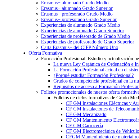
Erasmus+ alumnado Grado Medio
Erasmus+ alumnado Grado Superior
Erasmus+ profesorado Grado Medio
Erasmus+ profesorado Grado Superior
Experiencias de alumnado Grado Medio
Experiencias de alumnado Grado Superior
Experiencias de profesorado de Grado Medio
Experiencias de profesorado de Grado Superior
Carta Erasmus+ del CIFP Número Uno
Oferta Formativa
Formación Profesional. Estudio y actualización p
La nueva Ley Orgánica de Ordenación e Int
La Formación Profesional actual en el sist
¿Porqué estudiar Formación Profesional?
Grados de competencia profesional en la n
Requisitos de acceso a Formación Profesion
Folletos promocionales de nuestra oferta formativ
Folletos de ciclos formativos de Grado Med
CF GM Instalaciones Eléctricas y Au
CF GM Instalaciones de Telecomuni
CF GM Mecanizado
CF GM Mantenimiento Electromecán
CF GM Carrocería
CF GM Electromecánica de Vehículo
CFGM Mantenimiento de material ro