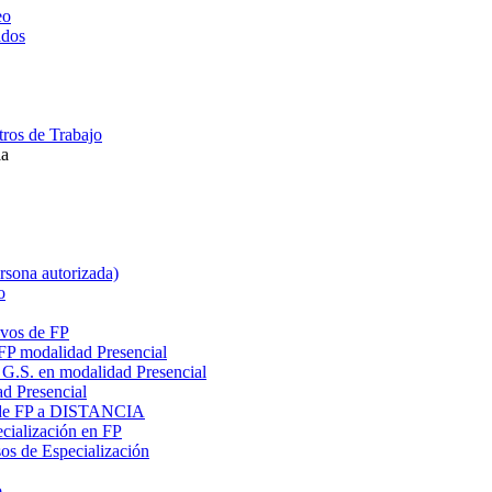
eo
ados
ros de Trabajo
la
ersona autorizada)
o
ivos de FP
 FP modalidad Presencial
G.S. en modalidad Presencial
ad Presencial
os de FP a DISTANCIA
cialización en FP
s de Especialización
o