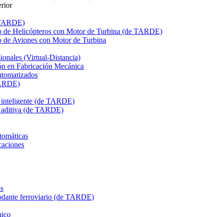
rior
e TARDE)
de Helicópteros con Motor de Turbina (de TARDE)
de Aviones con Motor de Turbina
onales (Virtual-Distancia)
n en Fabricación Mecánica
utomatizados
TARDE)
n inteligente (de TARDE)
n aditiva (de TARDE)
tomáticas
caciones
s
dante ferroviario (de TARDE)
ico