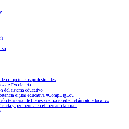
FP
ía
urso
 de competencias profesionales
ros de Excelencia
n del sistema educativo
petencia digital educativa #CompDigEdu
ón territorial de bienestar emocional en el ámbito educativo
icacia y pertinencia en el mercado laboral.
s"