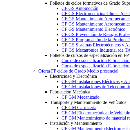
Folletos de ciclos formativos de Grado Supe
CF GS Automoción
CF GS Electromedicina Clínica (d
CF GS Mantenimiento Aeromecánico 
CF GS Mantenimiento Aeromecánico 
CF GS Mantenimiento Electrónico
CF GS Prevención de Riesgos Profesi
CF GS Programación de la Producció
CF GS Sistemas Electrotécnicos y A
CF GS Mecatrónica Industrial (de 
Folletos de cursos de especialización en FP
Curso de especialización Fabricació
Curso de especialización Fabricació
Oferta FP ciclos de Grado Medio presencial
Electricidad y Electrónica
CF GM Instalaciones Eléctricas y Au
CF GM Instalaciones de Telecomuni
Fabricación Mecánica
CF GM Mecanizado
Transporte y Mantenimiento de Vehículos
CF GM Carrocería
CF GM Electromecánica de Vehículo
CF GM Mantenimiento de material ro
Instalación y Mantenimiento
CF GM Mantenimiento Electromecán