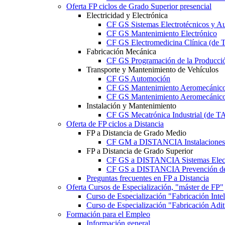
Oferta FP ciclos de Grado Superior presencial
Electricidad y Electrónica
CF GS Sistemas Electrotécnicos y A
CF GS Mantenimiento Electrónico
CF GS Electromedicina Clínica (d
Fabricación Mecánica
CF GS Programación de la Producció
Transporte y Mantenimiento de Vehículos
CF GS Automoción
CF GS Mantenimiento Aeromecánico 
CF GS Mantenimiento Aeromecánico 
Instalación y Mantenimiento
CF GS Mecatrónica Industrial (de 
Oferta de FP ciclos a Distancia
FP a Distancia de Grado Medio
CF GM a DISTANCIA Instalaciones E
FP a Distancia de Grado Superior
CF GS a DISTANCIA Sistemas Elect
CF GS a DISTANCIA Prevención de 
Preguntas frecuentes en FP a Distancia
Oferta Cursos de Especialización, "máster de FP"
Curso de Especialización "Fabricación Int
Curso de Especialización "Fabricación Ad
Formación para el Empleo
Información general