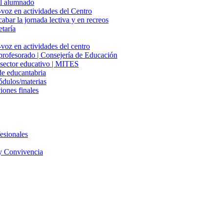
del alumnado
-voz en actividades del Centro
cabar la jornada lectiva y en recreos
etaría
voz en actividades del centro
 profesorado | Consejería de Educación
l sector educativo | MITES
e educantabria
ódulos/materias
iones finales
esionales
y Convivencia