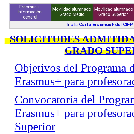
Erasmus+ 
Movilidad alumnado 
Movilidad alumnado 
Información 
Grado Medio
Grado Superior
general
Ir a la 
Carta Erasmus+ del CIF
_
SOLICITUDES ADMITID
GRADO SUPE
Objetivos del Programa 
Erasmus+ para profesora
Convocatoria del Progra
Erasmus+ para profesora
Superior