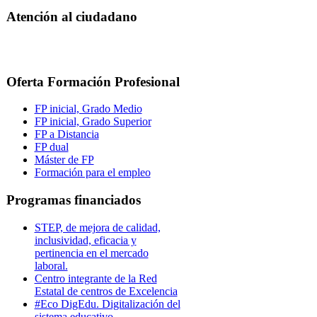
Atención al ciudadano
Oferta Formación Profesional
FP inicial, Grado Medio
FP inicial, Grado Superior
FP a Distancia
FP dual
Máster de FP
Formación para el empleo
Programas financiados
STEP, de mejora de calidad,
inclusividad, eficacia y
pertinencia en el mercado
laboral.
Centro integrante de la Red
Estatal de centros de Excelencia
#Eco DigEdu. Digitalización del
sistema educativo