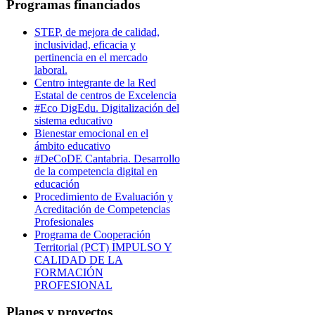
Programas financiados
STEP, de mejora de calidad,
inclusividad, eficacia y
pertinencia en el mercado
laboral.
Centro integrante de la Red
Estatal de centros de Excelencia
#Eco DigEdu. Digitalización del
sistema educativo
Bienestar emocional en el
ámbito educativo
#DeCoDE Cantabria. Desarrollo
de la competencia digital en
educación
Procedimiento de Evaluación y
Acreditación de Competencias
Profesionales
Programa de Cooperación
Territorial (PCT) IMPULSO Y
CALIDAD DE LA
FORMACIÓN
PROFESIONAL
Planes y proyectos