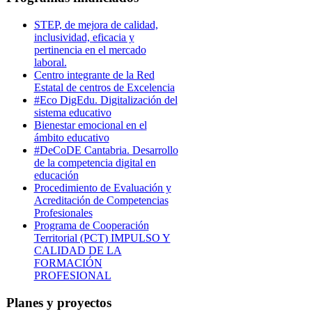
STEP, de mejora de calidad,
inclusividad, eficacia y
pertinencia en el mercado
laboral.
Centro integrante de la Red
Estatal de centros de Excelencia
#Eco DigEdu. Digitalización del
sistema educativo
Bienestar emocional en el
ámbito educativo
#DeCoDE Cantabria. Desarrollo
de la competencia digital en
educación
Procedimiento de Evaluación y
Acreditación de Competencias
Profesionales
Programa de Cooperación
Territorial (PCT) IMPULSO Y
CALIDAD DE LA
FORMACIÓN
PROFESIONAL
Planes y proyectos