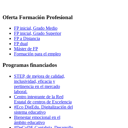
Oferta Formación Profesional
FP inicial, Grado Medio
FP inicial, Grado Superior
FP a Distancia
FP dual
Máster de FP
Formación para el empleo
Programas financiados
STEP, de mejora de calidad,
inclusividad, eficacia y
pertinencia en el mercado
laboral.
Centro integrante de la Red
Estatal de centros de Excelencia
#Eco DigEdu. Digitalización del
sistema educativo
Bienestar emocional en el
ámbito educativo
#DeCoDE Cantabria. Desarrollo