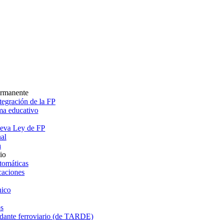
ermanente
egración de la FP
ema educativo
ueva Ley de FP
al
a
io
tomáticas
caciones
ico
s
dante ferroviario (de TARDE)