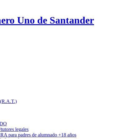
ero Uno de Santander
 (R.A.T.)
ADO
utores legales
DRA para padres de alumnado +18 años