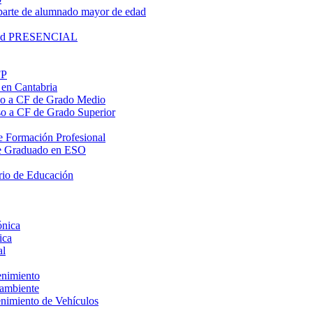
parte de alumnado mayor de edad
lidad PRESENCIAL
FP
 en Cantabria
eso a CF de Grado Medio
eso a CF de Grado Superior
 de Formación Profesional
o de Graduado en ESO
rio de Educación
ónica
ica
al
enimiento
oambiente
enimiento de Vehículos