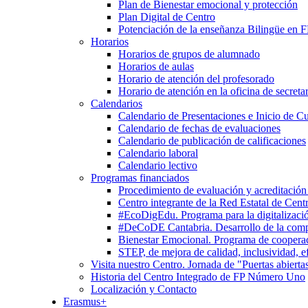
Plan de Bienestar emocional y protección
Plan Digital de Centro
Potenciación de la enseñanza Bilingüe en 
Horarios
Horarios de grupos de alumnado
Horarios de aulas
Horario de atención del profesorado
Horario de atención en la oficina de secretar
Calendarios
Calendario de Presentaciones e Inicio de C
Calendario de fechas de evaluaciones
Calendario de publicación de calificaciones
Calendario laboral
Calendario lectivo
Programas financiados
Procedimiento de evaluación y acreditación
Centro integrante de la Red Estatal de Cent
#EcoDigEdu. Programa para la digitalizació
#DeCoDE Cantabria. Desarrollo de la com
Bienestar Emocional. Programa de cooperaci
STEP, de mejora de calidad, inclusividad, ef
Visita nuestro Centro. Jornada de "Puertas abierta
Historia del Centro Integrado de FP Número Uno
Localización y Contacto
Erasmus+