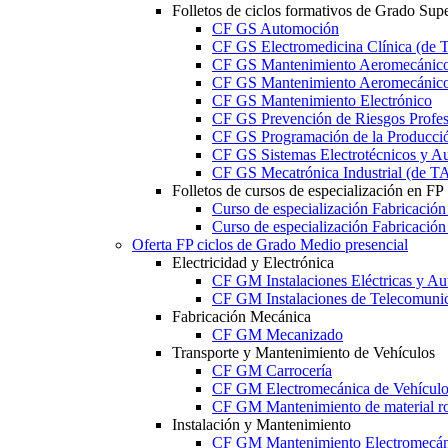
Folletos de ciclos formativos de Grado Supe
CF GS Automoción
CF GS Electromedicina Clínica (d
CF GS Mantenimiento Aeromecánico 
CF GS Mantenimiento Aeromecánico 
CF GS Mantenimiento Electrónico
CF GS Prevención de Riesgos Profesi
CF GS Programación de la Producció
CF GS Sistemas Electrotécnicos y A
CF GS Mecatrónica Industrial (de 
Folletos de cursos de especialización en FP
Curso de especialización Fabricació
Curso de especialización Fabricació
Oferta FP ciclos de Grado Medio presencial
Electricidad y Electrónica
CF GM Instalaciones Eléctricas y Au
CF GM Instalaciones de Telecomuni
Fabricación Mecánica
CF GM Mecanizado
Transporte y Mantenimiento de Vehículos
CF GM Carrocería
CF GM Electromecánica de Vehículo
CF GM Mantenimiento de material ro
Instalación y Mantenimiento
CF GM Mantenimiento Electromecán