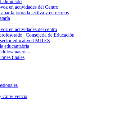
del alumnado
-voz en actividades del Centro
cabar la jornada lectiva y en recreos
etaría
voz en actividades del centro
 profesorado | Consejería de Educación
l sector educativo | MITES
e educantabria
ódulos/materias
iones finales
esionales
y Convivencia