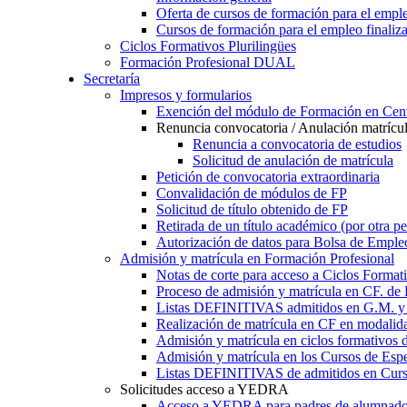
Oferta de cursos de formación para el empl
Cursos de formación para el empleo finaliz
Ciclos Formativos Plurilingües
Formación Profesional DUAL
Secretaría
Impresos y formularios
Exención del módulo de Formación en Cent
Renuncia convocatoria / Anulación matrícu
Renuncia a convocatoria de estudios
Solicitud de anulación de matrícula
Petición de convocatoria extraordinaria
Convalidación de módulos de FP
Solicitud de título obtenido de FP
Retirada de un título académico (por otra p
Autorización de datos para Bolsa de Emple
Admisión y matrícula en Formación Profesional
Notas de corte para acceso a Ciclos Format
Proceso de admisión y matrícula en CF. de
Listas DEFINITIVAS admitidos en G.M. y 
Realización de matrícula en CF en modalid
Admisión y matrícula en ciclos formativ
Admisión y matrícula en los Cursos de Espe
Listas DEFINITIVAS de admitidos en Curso
Solicitudes acceso a YEDRA
Acceso a YEDRA para padres de alumnad