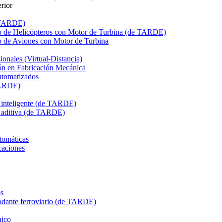
rior
e TARDE)
de Helicópteros con Motor de Turbina (de TARDE)
de Aviones con Motor de Turbina
onales (Virtual-Distancia)
n en Fabricación Mecánica
utomatizados
TARDE)
n inteligente (de TARDE)
n aditiva (de TARDE)
tomáticas
caciones
s
dante ferroviario (de TARDE)
ico