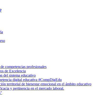
FP
ía
urso
 de competencias profesionales
ros de Excelencia
n del sistema educativo
petencia digital educativa #CompDigEdu
ón territorial de bienestar emocional en el ámbito educativo
icacia y pertinencia en el mercado laboral.
s"