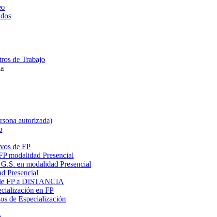
eo
ados
ros de Trabajo
la
ersona autorizada)
o
ivos de FP
 FP modalidad Presencial
G.S. en modalidad Presencial
ad Presencial
os de FP a DISTANCIA
cialización en FP
s de Especialización
o