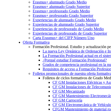
Erasmus+ alumnado Grado Medio
Erasmus+ alumnado Grado Superior
Erasmus+ profesorado Grado Medio
Erasmus+ profesorado Grado Superior
Experiencias de alumnado Grado Medio
Experiencias de alumnado Grado Superior
Experiencias de profesorado de Grado Medio
Experiencias de profesorado de Grado Superior
Carta Erasmus+ del CIFP Número Uno
Oferta Formativa
Formación Profesional. Estudio y actualización p
La nueva Ley Orgánica de Ordenación e Int
La Formación Profesional actual en el sist
¿Porqué estudiar Formación Profesional?
Grados de competencia profesional en la n
Requisitos de acceso a Formación Profesion
Folletos promocionales de nuestra oferta formativ
Folletos de ciclos formativos de Grado Med
CF GM Instalaciones Eléctricas y Au
CF GM Instalaciones de Telecomuni
CF GM Mecanizado
CF GM Mantenimiento Electromecán
CF GM Carrocería
CF GM Electromecánica de Vehículo
CFGM Mantenimiento de material ro