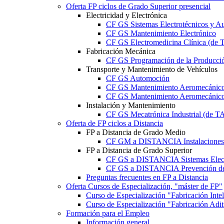
Oferta FP ciclos de Grado Superior presencial
Electricidad y Electrónica
CF GS Sistemas Electrotécnicos y A
CF GS Mantenimiento Electrónico
CF GS Electromedicina Clínica (d
Fabricación Mecánica
CF GS Programación de la Producció
Transporte y Mantenimiento de Vehículos
CF GS Automoción
CF GS Mantenimiento Aeromecánico 
CF GS Mantenimiento Aeromecánico 
Instalación y Mantenimiento
CF GS Mecatrónica Industrial (de 
Oferta de FP ciclos a Distancia
FP a Distancia de Grado Medio
CF GM a DISTANCIA Instalaciones E
FP a Distancia de Grado Superior
CF GS a DISTANCIA Sistemas Elect
CF GS a DISTANCIA Prevención de 
Preguntas frecuentes en FP a Distancia
Oferta Cursos de Especialización, "máster de FP"
Curso de Especialización "Fabricación Int
Curso de Especialización "Fabricación Ad
Formación para el Empleo
Información general