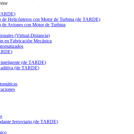
rior
e TARDE)
de Helicópteros con Motor de Turbina (de TARDE)
de Aviones con Motor de Turbina
onales (Virtual-Distancia)
n en Fabricación Mecánica
utomatizados
TARDE)
n inteligente (de TARDE)
n aditiva (de TARDE)
tomáticas
caciones
s
dante ferroviario (de TARDE)
ico