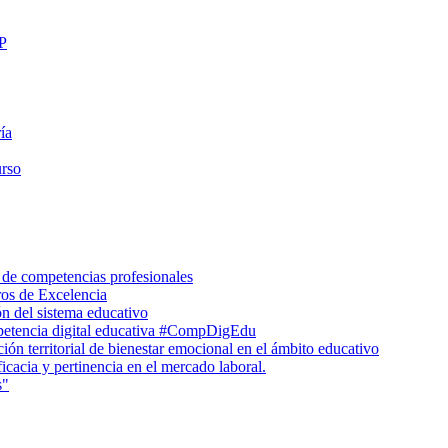
FP
ía
urso
 de competencias profesionales
ros de Excelencia
n del sistema educativo
petencia digital educativa #CompDigEdu
ón territorial de bienestar emocional en el ámbito educativo
icacia y pertinencia en el mercado laboral.
s"