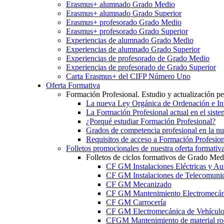
Erasmus+ alumnado Grado Medio
Erasmus+ alumnado Grado Superior
Erasmus+ profesorado Grado Medio
Erasmus+ profesorado Grado Superior
Experiencias de alumnado Grado Medio
Experiencias de alumnado Grado Superior
Experiencias de profesorado de Grado Medio
Experiencias de profesorado de Grado Superior
Carta Erasmus+ del CIFP Número Uno
Oferta Formativa
Formación Profesional. Estudio y actualización p
La nueva Ley Orgánica de Ordenación e Int
La Formación Profesional actual en el sist
¿Porqué estudiar Formación Profesional?
Grados de competencia profesional en la n
Requisitos de acceso a Formación Profesion
Folletos promocionales de nuestra oferta formativ
Folletos de ciclos formativos de Grado Med
CF GM Instalaciones Eléctricas y Au
CF GM Instalaciones de Telecomuni
CF GM Mecanizado
CF GM Mantenimiento Electromecán
CF GM Carrocería
CF GM Electromecánica de Vehículo
CFGM Mantenimiento de material ro