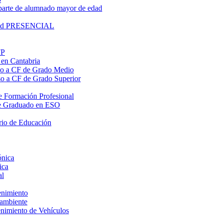
parte de alumnado mayor de edad
lidad PRESENCIAL
FP
 en Cantabria
eso a CF de Grado Medio
eso a CF de Grado Superior
 de Formación Profesional
o de Graduado en ESO
rio de Educación
ónica
ica
al
enimiento
oambiente
enimiento de Vehículos