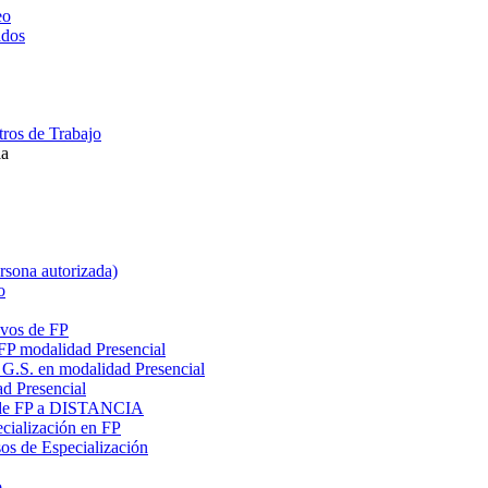
eo
ados
ros de Trabajo
la
ersona autorizada)
o
ivos de FP
 FP modalidad Presencial
G.S. en modalidad Presencial
ad Presencial
os de FP a DISTANCIA
cialización en FP
s de Especialización
o