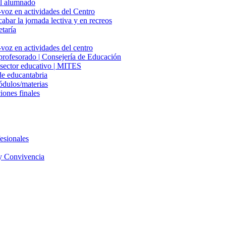
del alumnado
-voz en actividades del Centro
cabar la jornada lectiva y en recreos
etaría
voz en actividades del centro
 profesorado | Consejería de Educación
l sector educativo | MITES
e educantabria
ódulos/materias
iones finales
esionales
y Convivencia