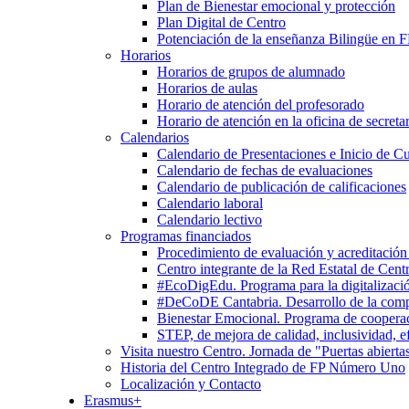
Plan de Bienestar emocional y protección
Plan Digital de Centro
Potenciación de la enseñanza Bilingüe en 
Horarios
Horarios de grupos de alumnado
Horarios de aulas
Horario de atención del profesorado
Horario de atención en la oficina de secretar
Calendarios
Calendario de Presentaciones e Inicio de C
Calendario de fechas de evaluaciones
Calendario de publicación de calificaciones
Calendario laboral
Calendario lectivo
Programas financiados
Procedimiento de evaluación y acreditación
Centro integrante de la Red Estatal de Cent
#EcoDigEdu. Programa para la digitalizació
#DeCoDE Cantabria. Desarrollo de la com
Bienestar Emocional. Programa de cooperaci
STEP, de mejora de calidad, inclusividad, ef
Visita nuestro Centro. Jornada de "Puertas abierta
Historia del Centro Integrado de FP Número Uno
Localización y Contacto
Erasmus+