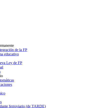
ermanente
egración de la FP
ema educativo
ueva Ley de FP
al
a
io
tomáticas
caciones
ico
s
dante ferroviario (de TARDE)