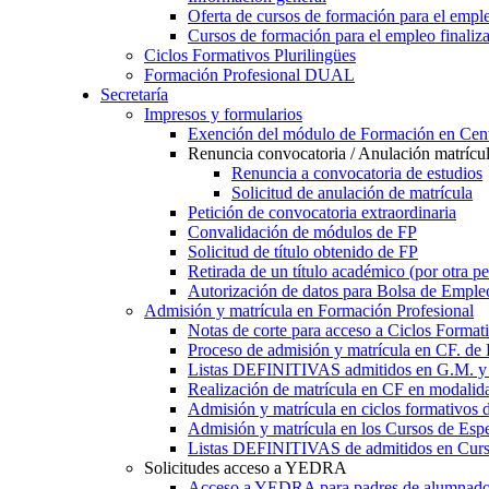
Oferta de cursos de formación para el empl
Cursos de formación para el empleo finaliz
Ciclos Formativos Plurilingües
Formación Profesional DUAL
Secretaría
Impresos y formularios
Exención del módulo de Formación en Cent
Renuncia convocatoria / Anulación matrícu
Renuncia a convocatoria de estudios
Solicitud de anulación de matrícula
Petición de convocatoria extraordinaria
Convalidación de módulos de FP
Solicitud de título obtenido de FP
Retirada de un título académico (por otra p
Autorización de datos para Bolsa de Emple
Admisión y matrícula en Formación Profesional
Notas de corte para acceso a Ciclos Format
Proceso de admisión y matrícula en CF. de
Listas DEFINITIVAS admitidos en G.M. y 
Realización de matrícula en CF en modalid
Admisión y matrícula en ciclos formativ
Admisión y matrícula en los Cursos de Espe
Listas DEFINITIVAS de admitidos en Curso
Solicitudes acceso a YEDRA
Acceso a YEDRA para padres de alumnad