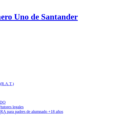
ero Uno de Santander
 (R.A.T.)
ADO
utores legales
DRA para padres de alumnado +18 años