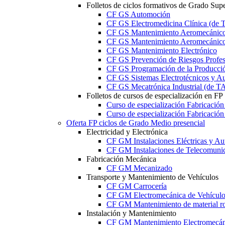
Folletos de ciclos formativos de Grado Supe
CF GS Automoción
CF GS Electromedicina Clínica (d
CF GS Mantenimiento Aeromecánico 
CF GS Mantenimiento Aeromecánico 
CF GS Mantenimiento Electrónico
CF GS Prevención de Riesgos Profesi
CF GS Programación de la Producció
CF GS Sistemas Electrotécnicos y A
CF GS Mecatrónica Industrial (de 
Folletos de cursos de especialización en FP
Curso de especialización Fabricació
Curso de especialización Fabricació
Oferta FP ciclos de Grado Medio presencial
Electricidad y Electrónica
CF GM Instalaciones Eléctricas y Au
CF GM Instalaciones de Telecomuni
Fabricación Mecánica
CF GM Mecanizado
Transporte y Mantenimiento de Vehículos
CF GM Carrocería
CF GM Electromecánica de Vehículo
CF GM Mantenimiento de material ro
Instalación y Mantenimiento
CF GM Mantenimiento Electromecán