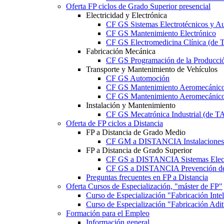
Oferta FP ciclos de Grado Superior presencial
Electricidad y Electrónica
CF GS Sistemas Electrotécnicos y A
CF GS Mantenimiento Electrónico
CF GS Electromedicina Clínica (d
Fabricación Mecánica
CF GS Programación de la Producció
Transporte y Mantenimiento de Vehículos
CF GS Automoción
CF GS Mantenimiento Aeromecánico 
CF GS Mantenimiento Aeromecánico 
Instalación y Mantenimiento
CF GS Mecatrónica Industrial (de 
Oferta de FP ciclos a Distancia
FP a Distancia de Grado Medio
CF GM a DISTANCIA Instalaciones E
FP a Distancia de Grado Superior
CF GS a DISTANCIA Sistemas Elect
CF GS a DISTANCIA Prevención de 
Preguntas frecuentes en FP a Distancia
Oferta Cursos de Especialización, "máster de FP"
Curso de Especialización "Fabricación Int
Curso de Especialización "Fabricación Ad
Formación para el Empleo
Información general