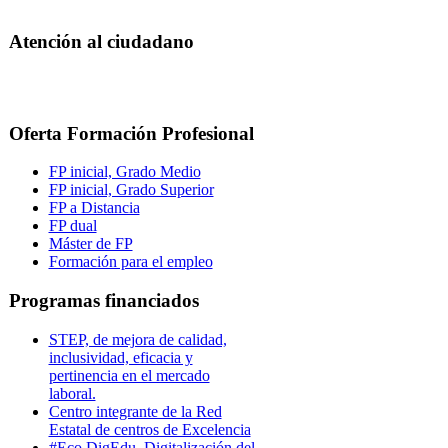
Atención al ciudadano
Oferta Formación Profesional
FP inicial, Grado Medio
FP inicial, Grado Superior
FP a Distancia
FP dual
Máster de FP
Formación para el empleo
Programas financiados
STEP, de mejora de calidad,
inclusividad, eficacia y
pertinencia en el mercado
laboral.
Centro integrante de la Red
Estatal de centros de Excelencia
#Eco DigEdu. Digitalización del