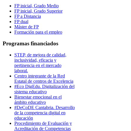
FP inicial, Grado Medio
FP inicial, Grado Superior
FP a Distancia
FP dual
Máster de FP
Formación para el empleo
Programas financiados
STEP, de mejora de calidad,
inclusividad, eficacia y
pertinencia en el mercado
laboral.
Centro integrante de la Red
Estatal de centros de Excelencia
#Eco DigEdu. Digitalización del
sistema educativo
Bienestar emocional en el
ámbito educativo
#DeCoDE Cantabria. Desarrollo
de la competencia digital en
educación
Procedimiento de Evaluación y
Acreditación de Competencias